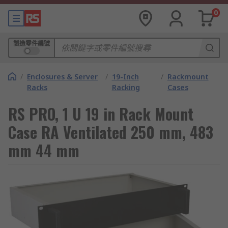
0
製造零件編號
/
Enclosures & Server
/
19-Inch
/
Rackmount
Racks
Racking
Cases
RS PRO, 1 U 19 in Rack Mount
Case RA Ventilated 250 mm, 483
mm 44 mm