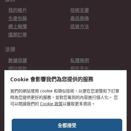
我的帳戶
技術支援
生產包裝
產品退換
網上報價
送貨方法
遠期訂單
法律
數據保護
私隱條例
網站條款
郵件安全
销售条款和条件
Cookie 會影響我們為您提供的服務
關於RS
我們的網站使用 cookie 和類似技術，以便在您瀏覽和下訂單
時為您提供更好的服務，並對您看到的內容進行個人化。 您
RS的歷史
關於RS
可以閱讀我們的
Cookie 政策
以獲取更多資訊。
企業集團
全球辦事處
加入我們
新聞中心
全都接受
銀行帳戶資料
RS銷售條款