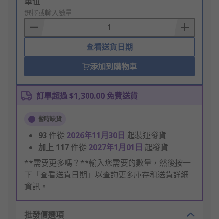
Add
單位
to
選擇或輸入數量
Basket
查看送貨日期
添加到購物車
訂單超過 $1,300.00 免費送貨
暫時缺貨
93
件從
2026年11月30日
起裝運發貨
加上
117
件從
2027年1月01日
起發貨
**需要更多嗎？**輸入您需要的數量，然後按一
下「查看送貨日期」以查詢更多庫存和送貨詳細
資訊。
批發價選項