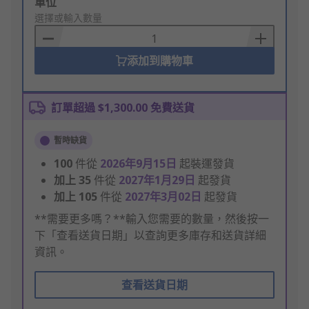
Add
單位
to
選擇或輸入數量
Basket
添加到購物車
訂單超過 $1,300.00 免費送貨
暫時缺貨
100
件從
2026年9月15日
起裝運發貨
加上
35
件從
2027年1月29日
起發貨
加上
105
件從
2027年3月02日
起發貨
**需要更多嗎？**輸入您需要的數量，然後按一
下「查看送貨日期」以查詢更多庫存和送貨詳細
資訊。
查看送貨日期