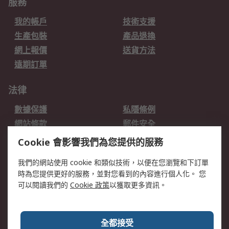
服務
我的帳戶
技術支援
生產包裝
產品退換
網上報價
送貨方法
遠期訂單
法律
數據保護
私隱條例
網站條款
郵件安全
销售条款和条件
Cookie 會影響我們為您提供的服務
關於RS
我們的網站使用 cookie 和類似技術，以便在您瀏覽和下訂單
時為您提供更好的服務，並對您看到的內容進行個人化。 您
RS的歷史
關於RS
可以閱讀我們的
Cookie 政策
以獲取更多資訊。
企業集團
全球辦事處
加入我們
新聞中心
全都接受
銀行帳戶資料
RS銷售條款