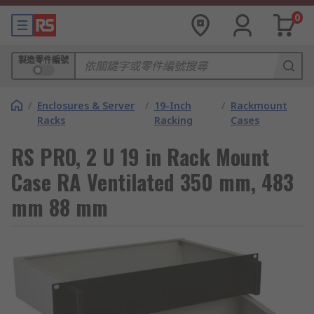
0
製造零件編號
/
Enclosures & Server
/
19-Inch
/
Rackmount
Racks
Racking
Cases
RS PRO, 2 U 19 in Rack Mount
Case RA Ventilated 350 mm, 483
mm 88 mm