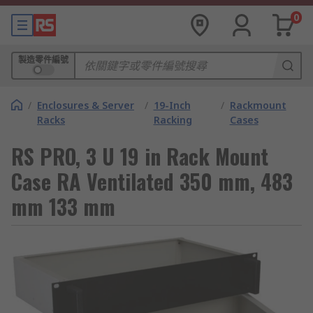
0
製造零件編號
/
Enclosures & Server
/
19-Inch
/
Rackmount
Racks
Racking
Cases
RS PRO, 3 U 19 in Rack Mount
Case RA Ventilated 350 mm, 483
mm 133 mm