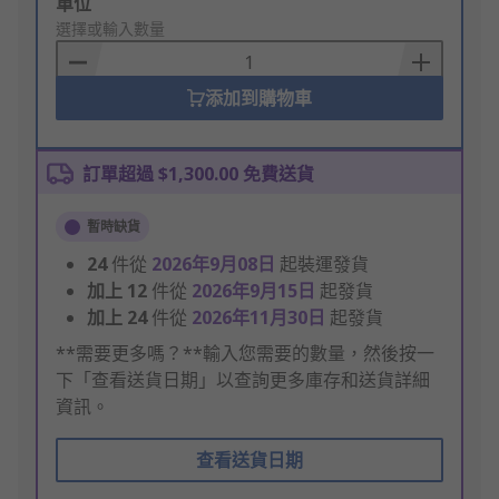
Add
單位
to
選擇或輸入數量
Basket
添加到購物車
訂單超過 $1,300.00 免費送貨
暫時缺貨
24
件從
2026年9月08日
起裝運發貨
加上
12
件從
2026年9月15日
起發貨
加上
24
件從
2026年11月30日
起發貨
**需要更多嗎？**輸入您需要的數量，然後按一
下「查看送貨日期」以查詢更多庫存和送貨詳細
資訊。
查看送貨日期