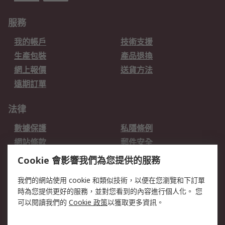
服務
我的帳戶
技術支援
生產包裝
產品退換
網上報價
送貨方法
遠期訂單
法律
數據保護
私隱條例
網站條款
郵件安全
销售条款和条件
Cookie 會影響我們為您提供的服務
關於RS
我們的網站使用 cookie 和類似技術，以便在您瀏覽和下訂單
時為您提供更好的服務，並對您看到的內容進行個人化。 您
RS的歷史
關於RS
可以閱讀我們的
Cookie 政策
以獲取更多資訊。
企業集團
全球辦事處