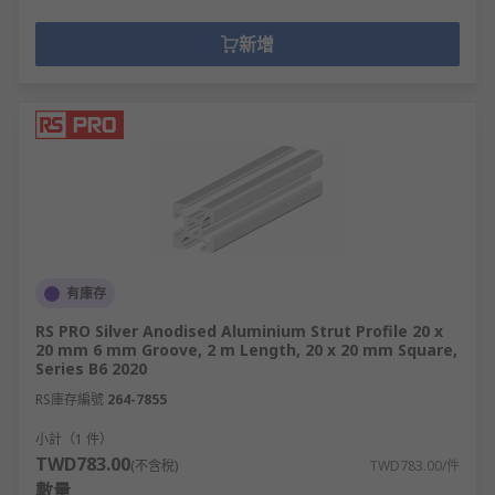
新增
有庫存
RS PRO Silver Anodised Aluminium Strut Profile 20 x
20 mm 6 mm Groove, 2 m Length, 20 x 20 mm Square,
Series B6 2020
RS庫存編號
264-7855
小計（1 件）
TWD783.00
(不含稅)
TWD783.00/件
數量