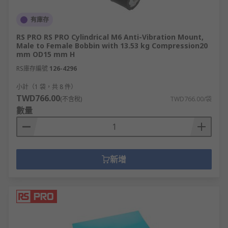
有庫存
RS PRO RS PRO Cylindrical M6 Anti-Vibration Mount,
Male to Female Bobbin with 13.53 kg Compression20
mm OD15 mm H
RS庫存編號
126-4296
小計（1 袋，共 8 件）
TWD766.00
(不含稅)
TWD766.00/袋
數量
新增