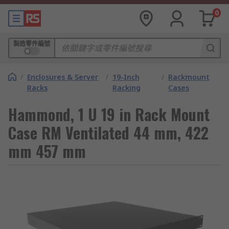
0
製造零件編號
/
Enclosures & Server
/
19-Inch
/
Rackmount
Racks
Racking
Cases
Hammond, 1 U 19 in Rack Mount
Case RM Ventilated 44 mm, 422
mm 457 mm