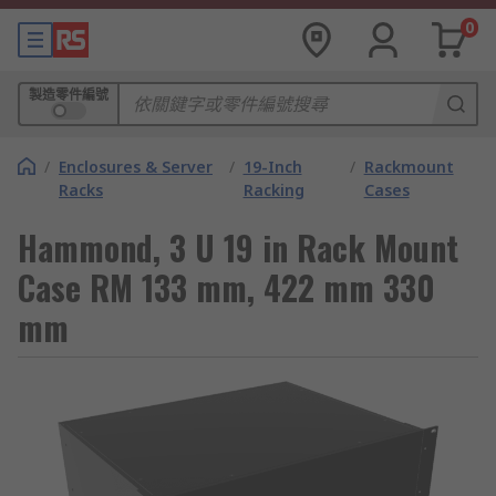
0
製造零件編號
/
Enclosures & Server
/
19-Inch
/
Rackmount
Racks
Racking
Cases
Hammond, 3 U 19 in Rack Mount
Case RM 133 mm, 422 mm 330
mm