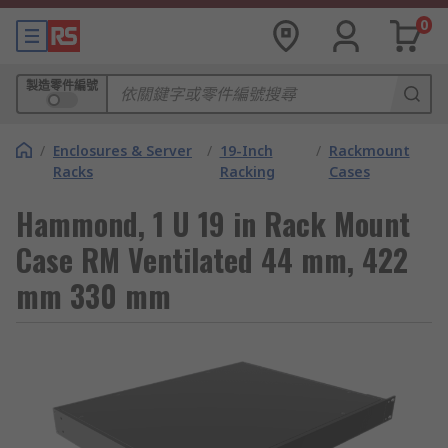
0
製造零件編號
/
Enclosures & Server
/
19-Inch
/
Rackmount
Racks
Racking
Cases
Hammond, 1 U 19 in Rack Mount
Case RM Ventilated 44 mm, 422
mm 330 mm