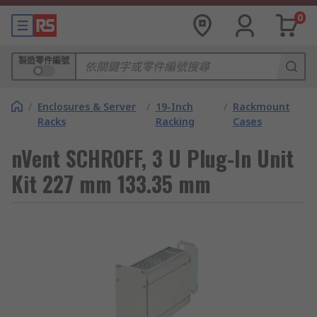
0
製造零件編號
/
Enclosures & Server
/
19-Inch
/
Rackmount
Racks
Racking
Cases
nVent SCHROFF, 3 U Plug-In Unit
Kit 227 mm 133.35 mm