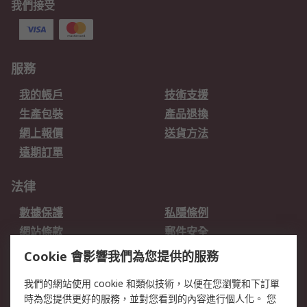
我們接受
服務
我的帳戶
技術支援
生產包裝
產品退換
網上報價
送貨方法
遠期訂單
法律
數據保護
私隱條例
網站條款
郵件安全
销售条款和条件
Cookie 會影響我們為您提供的服務
我們的網站使用 cookie 和類似技術，以便在您瀏覽和下訂單
關於RS
時為您提供更好的服務，並對您看到的內容進行個人化。 您