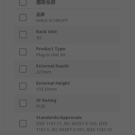
選取全部
品牌
nVent SCHROFF
Rack Unit
3U
Product Type
Plug-In Unit Kit
External Depth
227mm
External Height
133.35mm
IP Rating
IP20
Standards/Approvals
IEEE 1101.11, IEC 60297-3-102, IEEE
1101.1, IEC 60297-3-101, IEEE 1101.10