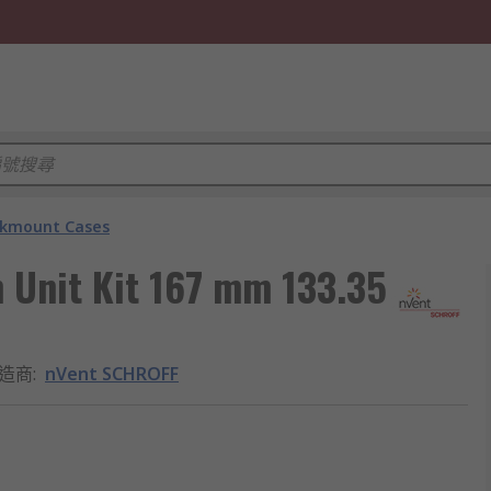
kmount Cases
 Unit Kit 167 mm 133.35
造商
:
nVent SCHROFF