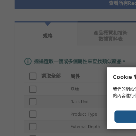
查看所有Rack
產品概覽和技術
規格
數據資料表
透過選取一個或多個屬性來查找類似產品。
選取全部
屬性
值
Cooki
我們的網站
品牌
nVent 
的內容進行
Rack Unit
3U
Product Type
Plug-In 
External Depth
167m