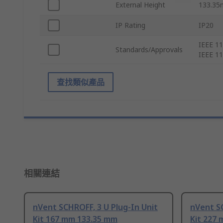
External Height
133.3
IP Rating
IP20
IEEE 11
Standards/Approvals
IEEE 11
查找類似產品
相關連結
nVent SCHROFF, 3 U Plug-In Unit
nVent SC
Kit 167 mm 133.35 mm
Kit 227