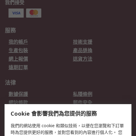
我們接受
服務
我的帳戶
技術支援
生產包裝
產品退換
網上報價
送貨方法
遠期訂單
法律
數據保護
私隱條例
網站條款
郵件安全
销售条款和条件
Cookie 會影響我們為您提供的服務
我們的網站使用 cookie 和類似技術，以便在您瀏覽和下訂單
關於RS
時為您提供更好的服務，並對您看到的內容進行個人化。 您