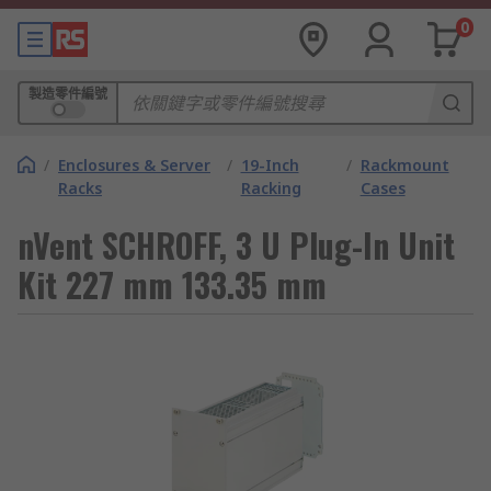
0
製造零件編號
/
Enclosures & Server
/
19-Inch
/
Rackmount
Racks
Racking
Cases
nVent SCHROFF, 3 U Plug-In Unit
Kit 227 mm 133.35 mm