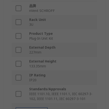
品牌
nVent SCHROFF
Rack Unit
3U
Product Type
Plug-In Unit Kit
External Depth
227mm
External Height
133.35mm
IP Rating
IP20
Standards/Approvals
IEEE 1101.10, IEEE 1101.1, IEC 60297-3-
102, IEEE 1101.11, IEC 60297-3-101