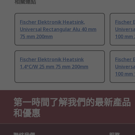
相關連結
Fischer Elektronik Heatsink,
Fischer 
Universal Rectangular Alu 40 mm
Universa
75 mm 200mm
100 mm
Fischer Elektronik Heatsink
Fischer 
1.4°C/W 25 mm 75 mm 200mm
Universa
100 mm
第一時間了解我們的最新產品
和優惠