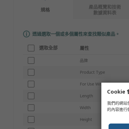
產品概覽和技術
規格
數據資料表
透過選取一個或多個屬性來查找類似產品。
選取全部
屬性
品牌
Product Type
For Use With
Cooki
Length
我們的網站
Width
的內容進行
Height