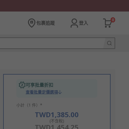
0
包裹追蹤
登入
可享批量折扣
查看批量定價選項
小計（1 件）*
TWD1,385.00
(不含稅)
TWD1,454.25