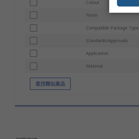
Colour
Finish
Compatible Package Type
Standards/Approvals
Application
Material
查找類似產品