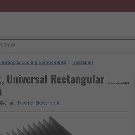
 Heating & Cooling Components
/
Heatsinks
k, Universal Rectangular
m
製造商
:
Fischer Elektronik