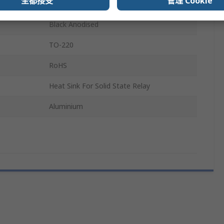
全都接受
管理 Cookie
Black
Black Anodised
TO-220
RoHS
Heat Sink For Solid State Relay
Aluminium