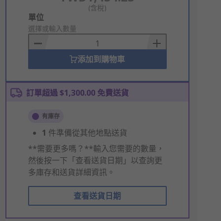
(含稅)
Add
單位
to
選擇或輸入數量
Basket
添加到購物車
訂單超過 $1,300.00 免費送貨
有庫存
1
件準備從其他地點送貨
**需要更多嗎？**輸入您需要的數量，
然後按一下「查看送貨日期」以查詢更
多庫存和送貨詳細資訊。
查看送貨日期