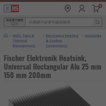
0
製造零件編號
/
HVAC, Fans &
/
Electronics Heating
/
Heatsinks
Thermal
& Cooling
Management
Components
Fischer Elektronik Heatsink,
Universal Rectangular Alu 25 mm
150 mm 200mm