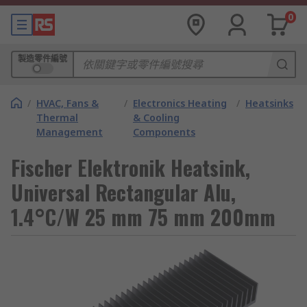
0
製造零件編號
/
HVAC, Fans &
/
Electronics Heating
/
Heatsinks
Thermal
& Cooling
Management
Components
Fischer Elektronik Heatsink,
Universal Rectangular Alu,
1.4°C/W 25 mm 75 mm 200mm