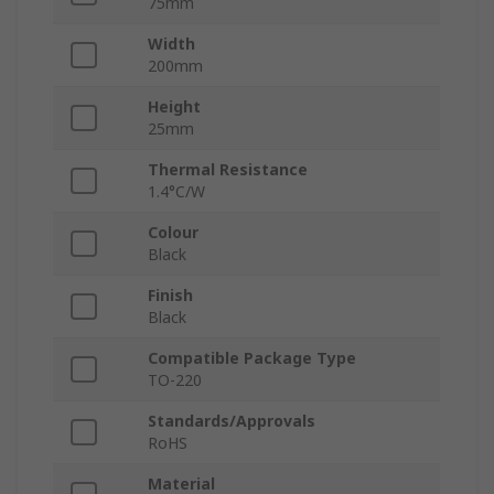
75mm
Width
200mm
Height
25mm
Thermal Resistance
1.4°C/W
Colour
Black
Finish
Black
Compatible Package Type
TO-220
Standards/Approvals
RoHS
Material