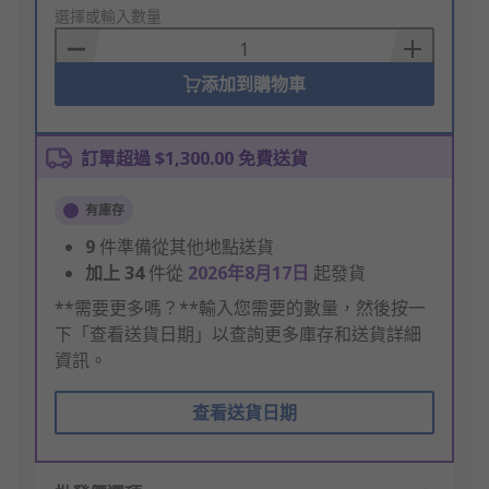
to
選擇或輸入數量
Basket
添加到購物車
訂單超過 $1,300.00 免費送貨
有庫存
9
件準備從其他地點送貨
加上
34
件從
2026年8月17日
起發貨
**需要更多嗎？**輸入您需要的數量，然後按一
下「查看送貨日期」以查詢更多庫存和送貨詳細
資訊。
查看送貨日期