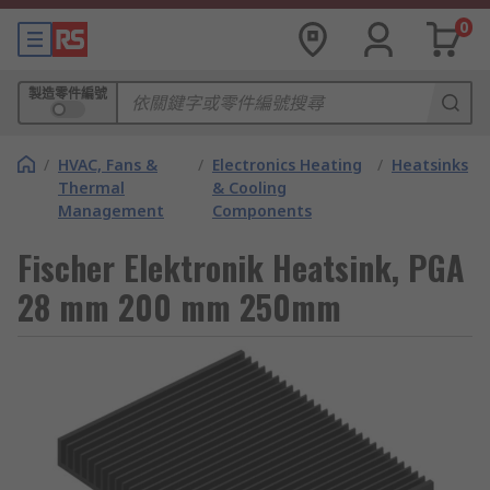
0
製造零件編號
/
HVAC, Fans &
/
Electronics Heating
/
Heatsinks
Thermal
& Cooling
Management
Components
Fischer Elektronik Heatsink, PGA
28 mm 200 mm 250mm