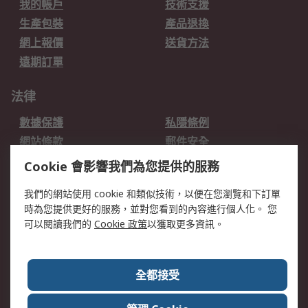
我的帳戶
技術支援
生產包裝
產品退換
網上報價
送貨方法
遠期訂單
法律
數據保護
私隱條例
網站條款
郵件安全
销售条款和条件
Cookie 會影響我們為您提供的服務
我們的網站使用 cookie 和類似技術，以便在您瀏覽和下訂單
關於RS
時為您提供更好的服務，並對您看到的內容進行個人化。 您
RS的歷史
關於RS
可以閱讀我們的
Cookie 政策
以獲取更多資訊。
企業集團
全球辦事處
加入我們
新聞中心
全都接受
銀行帳戶資料
RS銷售條款