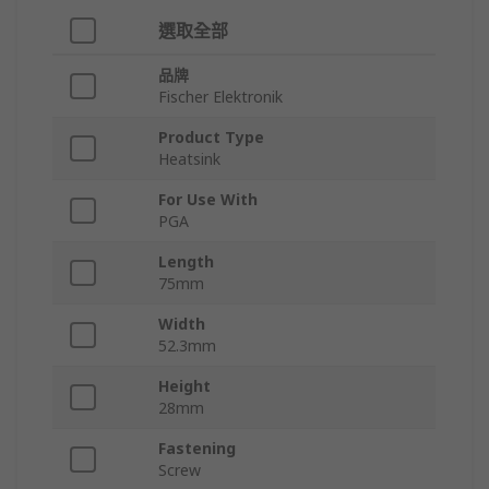
選取全部
品牌
Fischer Elektronik
Product Type
Heatsink
For Use With
PGA
Length
75mm
Width
52.3mm
Height
28mm
Fastening
Screw