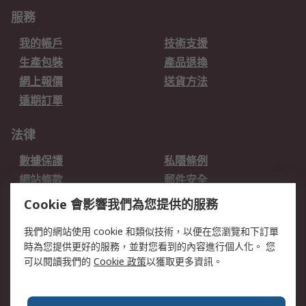
服務
我的帳戶
技術支援
生產包裝
產品退換
網上報價
送貨方法
遠期訂單
法律
數據保護
私隱條例
網站條款
郵件安全
销售条款和条件
Cookie 會影響我們為您提供的服務
我們的網站使用 cookie 和類似技術，以便在您瀏覽和下訂單
關於RS
時為您提供更好的服務，並對您看到的內容進行個人化。 您
RS的歷史
關於RS
可以閱讀我們的
Cookie 政策
以獲取更多資訊。
企業集團
全球辦事處
加入我們
新聞中心