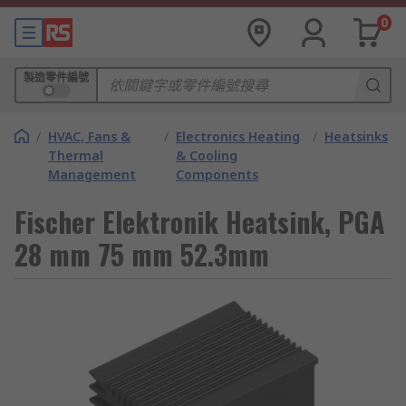
0
製造零件編號
/
HVAC, Fans &
/
Electronics Heating
/
Heatsinks
Thermal
& Cooling
Management
Components
Fischer Elektronik Heatsink, PGA
28 mm 75 mm 52.3mm