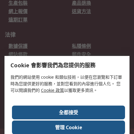
生產包裝
產品退換
網上報價
送貨方法
遠期訂單
法律
數據保護
私隱條例
網站條款
郵件安全
销售条款和条件
Cookie 會影響我們為您提供的服務
我們的網站使用 cookie 和類似技術，以便在您瀏覽和下訂單
關於RS
時為您提供更好的服務，並對您看到的內容進行個人化。 您
RS的歷史
關於RS
可以閱讀我們的
Cookie 政策
以獲取更多資訊。
企業集團
全球辦事處
加入我們
新聞中心
全都接受
銀行帳戶資料
RS銷售條款
管理 Cookie