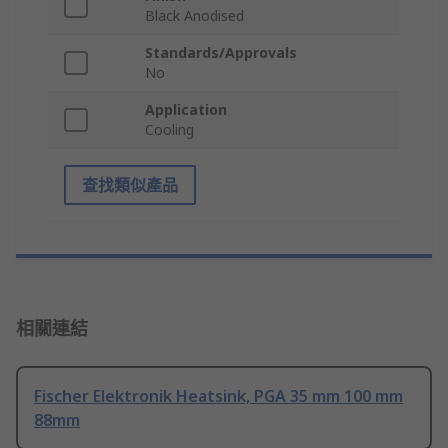
Black Anodised
Standards/Approvals
No
Application
Cooling
查找類似產品
相關連結
Fischer Elektronik Heatsink, PGA 35 mm 100 mm
88mm