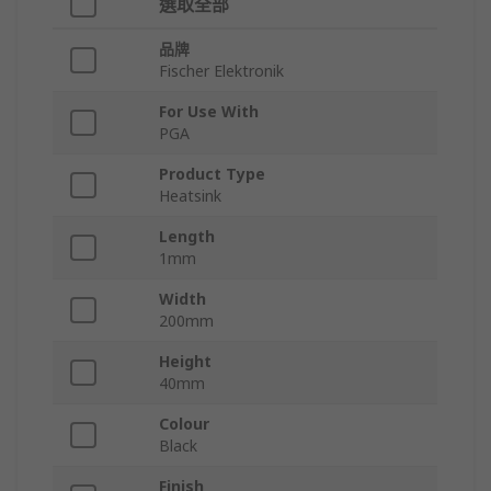
選取全部
品牌
Fischer Elektronik
For Use With
PGA
Product Type
Heatsink
Length
1mm
Width
200mm
Height
40mm
Colour
Black
Finish