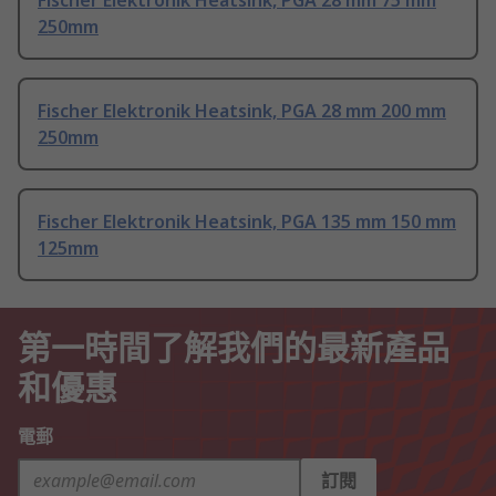
Fischer Elektronik Heatsink, PGA 28 mm 75 mm
250mm
Fischer Elektronik Heatsink, PGA 28 mm 200 mm
250mm
Fischer Elektronik Heatsink, PGA 135 mm 150 mm
125mm
第一時間了解我們的最新產品
和優惠
電郵
訂閱