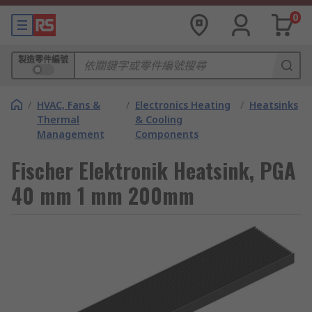
0
製造零件編號
/
HVAC, Fans &
/
Electronics Heating
/
Heatsinks
Thermal
& Cooling
Management
Components
Fischer Elektronik Heatsink, PGA
40 mm 1 mm 200mm