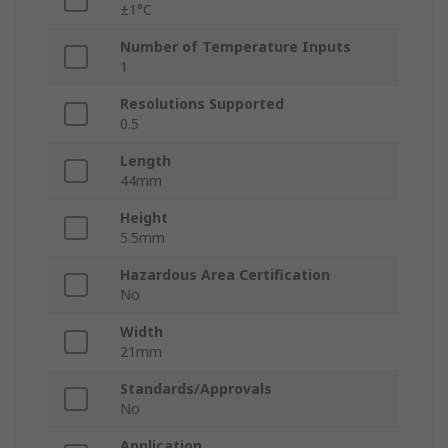
±1°C
Number of Temperature Inputs
1
Resolutions Supported
0.5
Length
44mm
Height
5.5mm
Hazardous Area Certification
No
Width
21mm
Standards/Approvals
No
Application