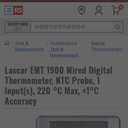
0
製造零件編號
/
Test &
/
Temperature
/
Digital
Measurement
Test &
Thermometers
Measurement
Lascar EMT 1900 Wired Digital
Thermometer, NTC Probe, 1
Input(s), 220 °C Max, ±1°C
Accuracy