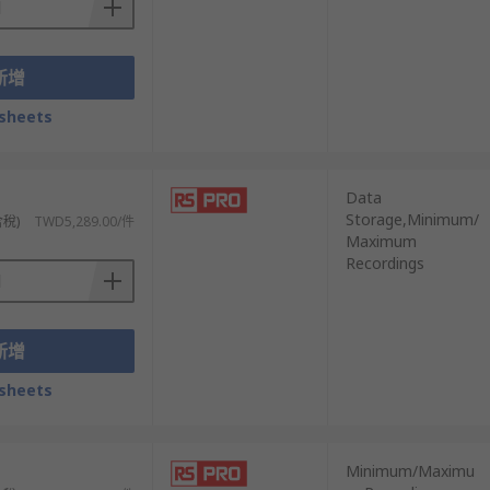
新增
sheets
Data
Storage,Minimum/
含稅)
TWD5,289.00/件
Maximum
Recordings
新增
sheets
Minimum/Maximu