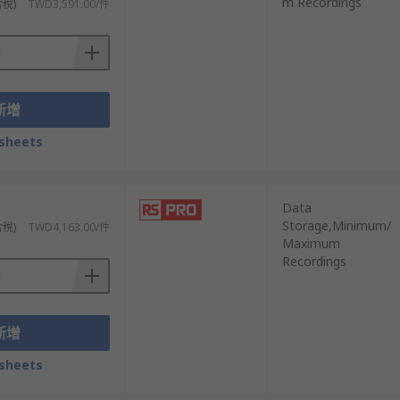
m Recordings
含稅)
TWD3,591.00/件
新增
sheets
Data
Storage,Minimum/
含稅)
TWD4,163.00/件
Maximum
Recordings
新增
sheets