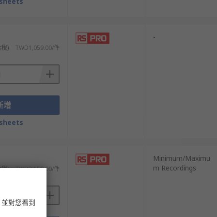
sheets
-
含稅)
TWD1,059.00/件
新增
sheets
Minimum/Maximu
m Recordings
含稅)
TWD3,150.00/件
，並對您看到