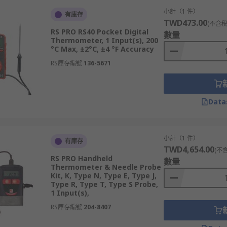
小計（1 件）
有庫存
TWD473.00
(不含稅
RS PRO RS40 Pocket Digital
數量
Thermometer, 1 Input(s), 200
°C Max, ±2°C, ±4 °F Accuracy
RS庫存編號
136-5671
Testo
、
Digitron
、
Hanna Instruments
、
Comark
等多款不
Data
小計（1 件）
有庫存
TWD4,654.00
(不
RS PRO Handheld
數量
Thermometer & Needle Probe
Kit, K, Type N, Type E, Type J,
Type R, Type T, Type S Probe,
1 Input(s),
RS庫存編號
204-8407