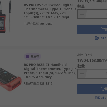
TWD3,591.00
(不
RS PRO RS 1710 Wired Digital
數量
Thermometer, Type T Probe, 1
Input(s), -70 °C Max, -20
°C→+100 °C: ±0.1 K ±1 digit
RS庫存編號
205-0960
Data
小計（1 件）
有庫存
TWD4,163.00
(不
RS PRO RS53-II Handheld
數量
Digital Thermometer, Type J, K
Probe, 1 Input(s), 1372 °C Max,
±0.1 % Accuracy
RS庫存編號
123-3217
Data