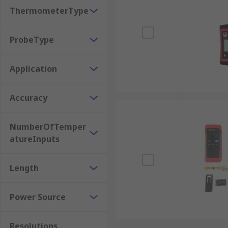
ThermometerType
電子溫度計的類型
ProbeType
手持式溫度計：這些便攜式電池操作設備配有可插
工作台溫度計：主要用於實驗室和測試站，尺寸較大
Application
面板和壁掛式溫度計：這些溫度計固定安裝，適用
冰箱和冷凍櫃溫度計：用於顯示工業和商業冰箱或
Accuracy
電子溫度計的應用
NumberOfTemper
atureInputs
食品產業
衛生檢測
Length
工業維護
加熱與通風
Power Source
科學研究
Resolutions