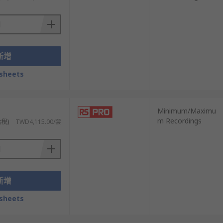
頭類型包括插入式、表面式或空氣式探頭。
新增
型、N型、R型和T型。
sheets
商品損壞。
Minimum/Maximu
m Recordings
含稅)
TWD4,115.00/套
新增
sheets