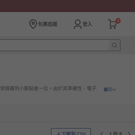
0
包裹追蹤
登入
常精確到小數點後一位。由於其準確性，電子
顯示
下載到 CSV
1
的
8