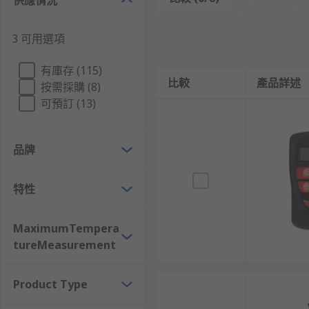
供應情況
準備：確保電子溫度計的探頭乾淨且未損壞。如果
開機：按下開關，啟動電子溫度計。顯示螢幕上會
3 可用選項
測量溫度：將探頭放置在測量位置，根據測量需求
有庫存 (115)
讀取數值：幾秒鐘後，顯示螢幕會顯示出準確的溫
比較
產品詳述
按需採購 (8)
關機：測量完畢後，關閉電子溫度計，這樣可以節
可預訂 (13)
清潔與保養：每次使用後，應用乾布或適當的清潔
品牌
遵循這些簡單步驟，能夠確保電子溫度計的正確使用和長
電子溫度計如何運作？
特性
電子溫度計內部有感應器，當溫度變化時，這些感應器會
MaximumTempera
電偶
（Thermocouple）。數位顯示屏會清晰準確地
tureMeasurement
電子溫度計的特點
Product Type
電子溫度計採用進口晶片組裝，精度高、穩定性佳、誤差≤