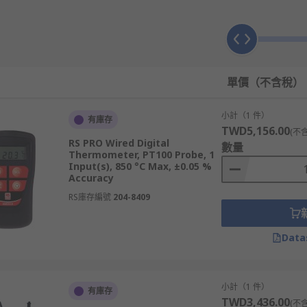
是手持式電子溫度計，檢查電池是否充足。
顯示一個數字或指示，表示設備已準備好測量。
選擇合適的探頭類型（例如：表面探頭、插入式探頭或空氣探頭
度數值。部分電子溫度計會顯示小數點後一位，提供更精確的讀
單價（不含稅）
省電池電量。
小計（1 件）
劑輕輕擦拭探頭部分，避免液體進入設備內部。
有庫存
TWD5,156.00
(不
RS PRO Wired Digital
數量
期穩定性。
Thermometer, PT100 Probe, 1
Input(s), 850 °C Max, ±0.05 %
Accuracy
RS庫存編號
204-8409
產生電阻、電壓或電流的變化。常見的感應器類型有RTD（電
顯示溫度讀數，方便使用者解讀結果。
Data
小計（1 件）
有庫存
0.5%、內建電源、微功耗、防護堅固，外觀精緻美觀。
TWD3,436.00
(不