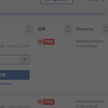
）。確保探頭與被測物體有良好的接觸。
數。
品牌
Features
Minimum/Maximu
m Recordings
含稅)
TWD5,156.00/件
新增
阻溫度探測器）、
熱敏電阻
（Thermistor）和
熱
sheets
Minimum/Maximu
m Recordings
含稅)
TWD3,436.00/件