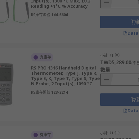
Input(s), 1300 °C Max, ±0.2
Reading +1°C % Accuracy
RS庫存編號
144-6606
Data
小計（1 件）
有庫存
TWD5,289.00
(不
RS PRO 1316 Handheld Digital
數量
Thermometer, Type J, Type R,
Type E, K, Type T, Type S, Type
N Probe, 2 Input(s), 1090 °C
RS庫存編號
123-2214
Data
小計（1 件）
有庫存