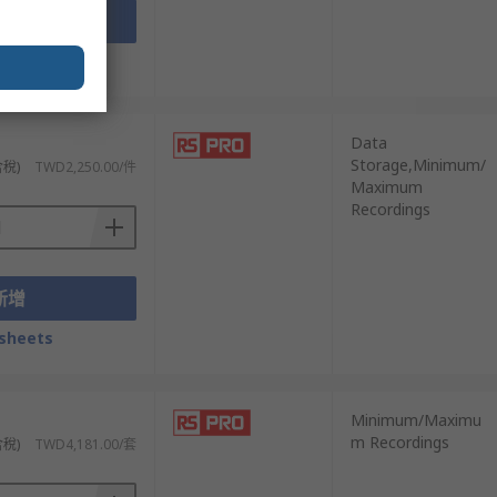
新增
sheets
Data
Storage,Minimum/
含稅)
TWD2,250.00/件
Maximum
Recordings
新增
sheets
Minimum/Maximu
m Recordings
含稅)
TWD4,181.00/套