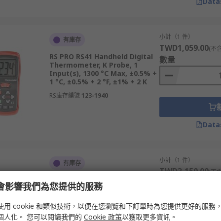
Data
小計（1 件）
有庫存
TWD1,059.00
(不
RS PRO RS41 Handheld Digital
數量
Thermometer, K Probe, 1
Input(s), 1300 °C Max, ±0.5% +
1 °C, ±0.5% + 2 °F, ±1% + 2 K
RS庫存編號
123-1940
Data
小計（1 件）
有庫存
TWD3,150.00
(不
RS PRO 1313 Wired Digital
數量
e 會影響我們為您提供的服務
Thermometer, Type N, Type R,
Type S, Type J, Type T, K, Type
E Probe, 1 Input(s), 1767 °C
使用 cookie 和類似技術，以便在您瀏覽和下訂單時為您提供更好的服務
Max,
個人化。 您可以閱讀我們的
Cookie 政策
以獲取更多資訊。