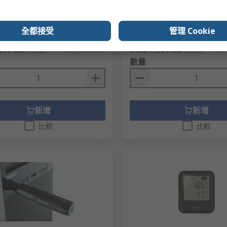
 mm
±0.1 %, 5.5 mm
號
399-0209
RS庫存編號
867-3151
全都接受
管理 Cookie
編號
SP 200
製造零件編號
EMV 1025S-22
件）
小計（1 件）
97.00
TWD1,301.00
(不含稅)
TWD1,897.00/件
(不含稅)
TW
數量
新增
新增
比較
比較