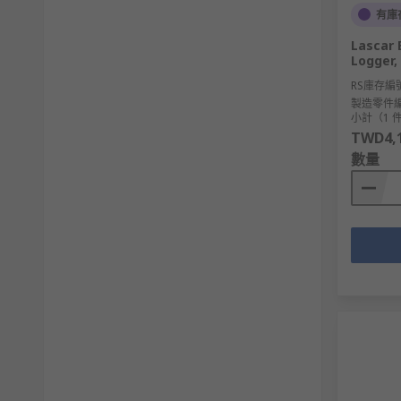
有庫
Lascar 
Logger,
RS庫存編
製造零件
小計（1 
TWD4,1
數量