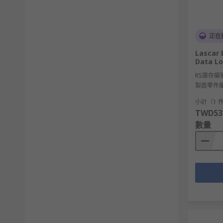
正在
Lascar 
Data Lo
RS庫存編
製造零件
小計（1 
TWD53
數量