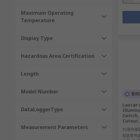
Maximum Operating
Temperature
Display Type
Hazardous Area Certification
Length
Model Number
暫時
Lascar 
DataLoggerType
Illumin
Switch,
Cutout,
Measurement Parameters
RS庫存編
製造零件