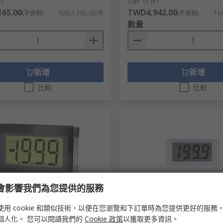
件）
小計（1 件）
65.00
TWD4,942.00
(不含稅)
TWD1,165.00/件
(不含稅)
TW
數量
新增
新增
比較
比較
e 會影響我們為您提供的服務
存
暫時無法供應
使用 cookie 和類似技術，以便在您瀏覽和下訂單時為您提供更好的服務
SP Series Digital Voltmeter
Lascar EMV 1025S Series Di
個人化。 您可以閱讀我們的
Cookie 政策
以獲取更多資訊。
Display 3.5-Digits ±1 %, 21.3
Voltmeter DC, LCD Display 