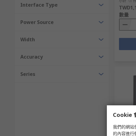
小計（1 
Interface Type
TWD1,1
數量
Power Source
Width
Accuracy
Series
Cooki
有庫
我們的網站
Lascar 
的內容進行
DC, LCD 