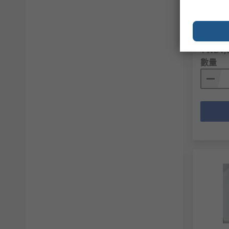
mm, 34
RS庫存編
製造零件
小計（1 
TWD1,8
數量