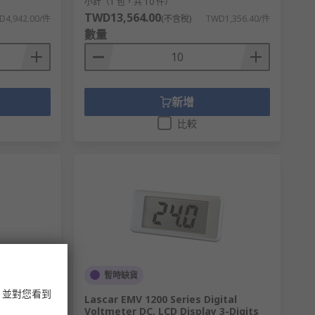
小計（1 包，共 10 件）
TWD13,564.00
D4,942.00/件
(不含稅)
TWD1,356.40/件
數量
新增
比較
暫時缺貨
，並對您看到
gital
Lascar EMV 1200 Series Digital
3.5-Digits
Voltmeter DC, LCD Display 3-Digits