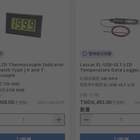
存
暫時無法供應
LCD Thermocouple Indicator
Lascar EL-USB-ULT-LCD
 with Type J K and T
Temperature Data Logger,
couple
RS庫存編號
240-9414
號
720-4385
製造零件編號
EL-USB-ULT-LCD
編號
DTM 995B
件）
小計（1 件）
08.00
TWD6,493.00
(不含稅)
TWD3,908.00/件
(不含稅)
TW
數量
新增
新增