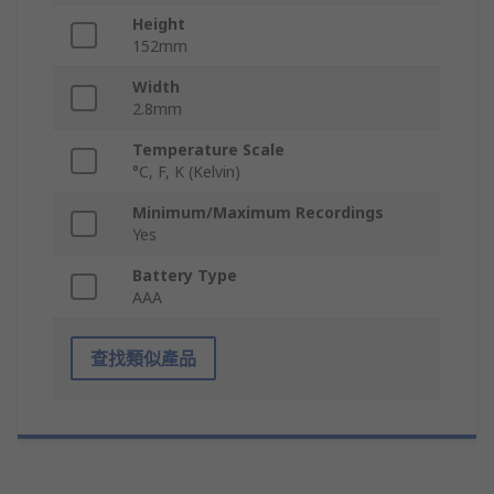
Height
152mm
Width
2.8mm
Temperature Scale
°C, F, K (Kelvin)
Minimum/Maximum Recordings
Yes
Battery Type
AAA
查找類似產品