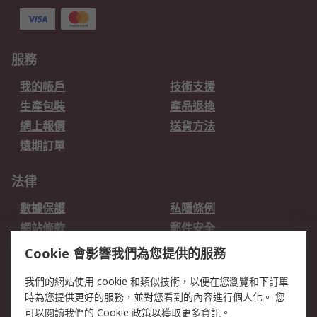
服務
我的帳戶
技術支援
生產包裝
產品退換
網上報價
送貨方法
遠期訂單
法律
數據保護
私隱條例
網站條款
郵件安全
销售条款和条件
Cookie 會影響我們為您提供的服務
我們的網站使用 cookie 和類似技術，以便在您瀏覽和下訂單
關於RS
時為您提供更好的服務，並對您看到的內容進行個人化。 您
RS的歷史
關於RS
可以閱讀我們的
Cookie 政策
以獲取更多資訊。