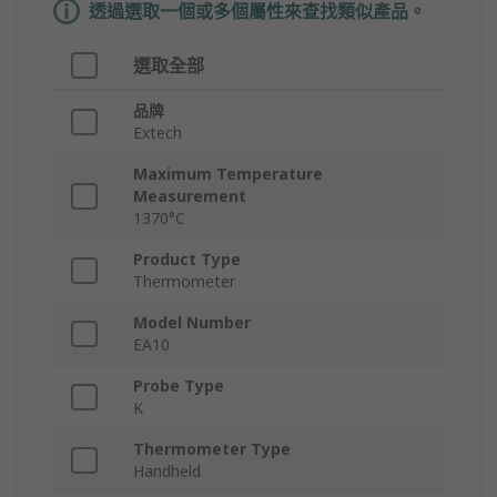
透過選取一個或多個屬性來查找類似產品。
選取全部
品牌
Extech
Maximum Temperature
Measurement
1370°C
Product Type
Thermometer
Model Number
EA10
Probe Type
K
Thermometer Type
Handheld