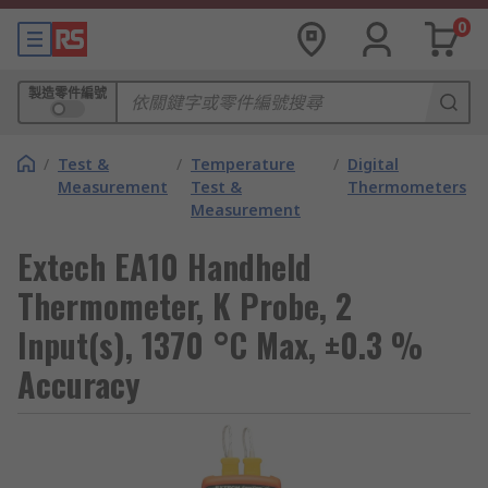
0
製造零件編號
/
Test &
/
Temperature
/
Digital
Measurement
Test &
Thermometers
Measurement
Extech EA10 Handheld
Thermometer, K Probe, 2
Input(s), 1370 °C Max, ±0.3 %
Accuracy