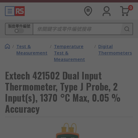
0
製造零件編號
/
Test &
/
Temperature
/
Digital
Measurement
Test &
Thermometers
Measurement
Extech 421502 Dual Input
Thermometer, Type J Probe, 2
Input(s), 1370 °C Max, 0.05 %
Accuracy