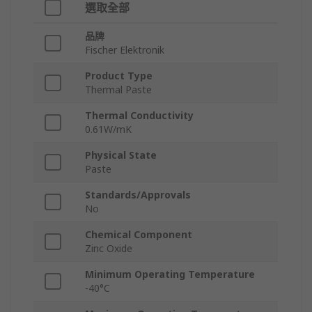
選取全部
品牌
Fischer Elektronik
Product Type
Thermal Paste
Thermal Conductivity
0.61W/mK
Physical State
Paste
Standards/Approvals
No
Chemical Component
Zinc Oxide
Minimum Operating Temperature
-40°C