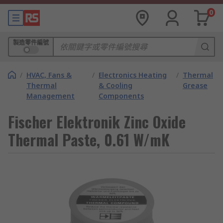
0
製造零件編號
/
HVAC, Fans &
/
Electronics Heating
/
Thermal
Thermal
& Cooling
Grease
Management
Components
Fischer Elektronik Zinc Oxide
Thermal Paste, 0.61 W/mK