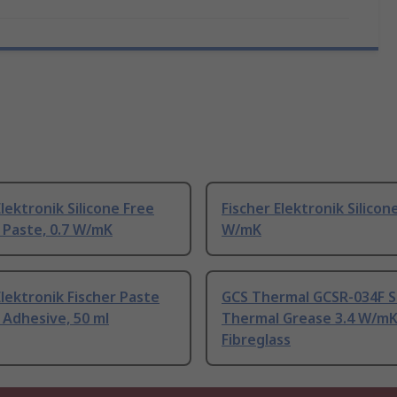
Elektronik Silicone Free
Fischer Elektronik Silicone
 Paste, 0.7 W/mK
W/mK
Elektronik Fischer Paste
GCS Thermal GCSR-034F S
Adhesive, 50 ml
Thermal Grease 3.4 W/mK
Fibreglass