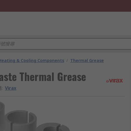
 Heating & Cooling Components
/
Thermal Grease
aste Thermal Grease
商
:
Virax