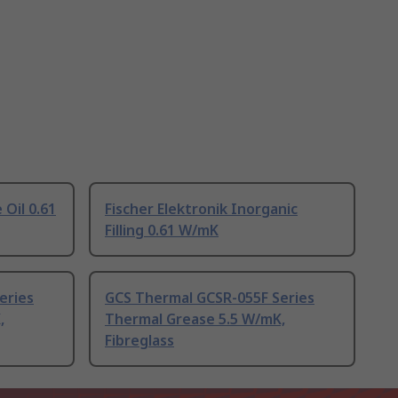
 Oil 0.61
Fischer Elektronik Inorganic
Filling 0.61 W/mK
eries
GCS Thermal GCSR-055F Series
,
Thermal Grease 5.5 W/mK,
Fibreglass