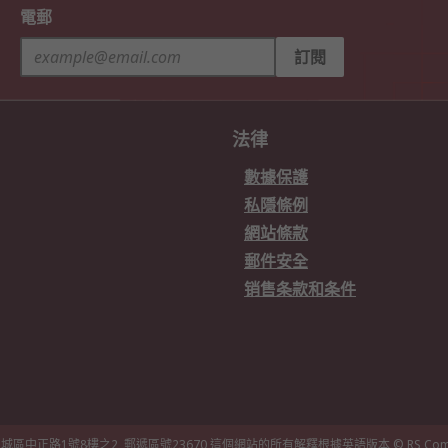
電郵
訂閱
法律
數據保護
私隱條例
網站條款
郵件安全
销售条款和条件
城區中正路1號8樓之2, 郵遞區號23670 這個網站的所有解釋根據英語版本
© RS Com