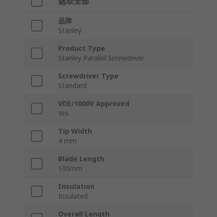
選取全部
品牌
Stanley
Product Type
Stanley Parallel Screwdriver
Screwdriver Type
Standard
VDE/1000V Approved
Yes
Tip Width
4 mm
Blade Length
100mm
Insulation
Insulated
Overall Length