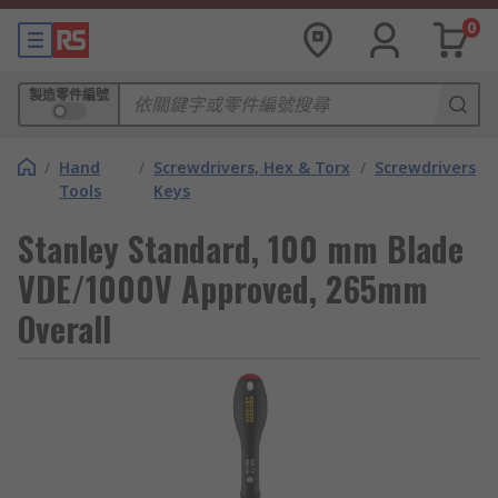
0
製造零件編號
/
Hand
/
Screwdrivers, Hex & Torx
/
Screwdrivers
Tools
Keys
Stanley Standard, 100 mm Blade
VDE/1000V Approved, 265mm
Overall