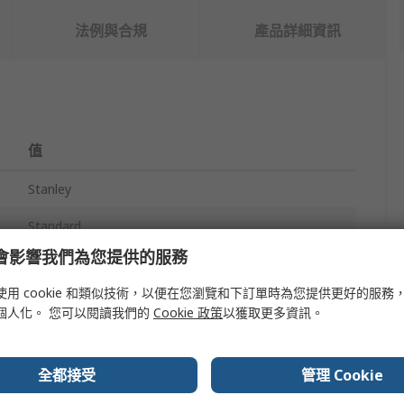
法例與合規
產品詳細資訊
值
Stanley
Standard
e 會影響我們為您提供的服務
Stanley Parallel Screwdriver
使用 cookie 和類似技術，以便在您瀏覽和下訂單時為您提供更好的服務
Yes
個人化。 您可以閱讀我們的
Cookie 政策
以獲取更多資訊。
125mm
全都接受
管理 Cookie
Insulated