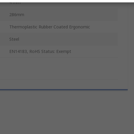
4 mm
286mm
Thermoplastic Rubber Coated Ergonomic
Steel
EN14183, RoHS Status: Exempt