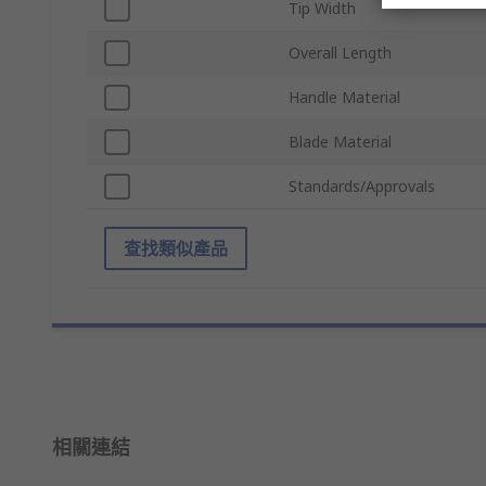
Tip Width
Overall Length
Handle Material
Blade Material
Standards/Approvals
查找類似產品
相關連結