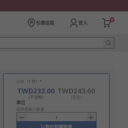
0
包裹追蹤
登入
小計（1 件）*
TWD232.00
TWD243.60
(不含稅)
(含稅)
Add
單位
to
選擇或輸入數量
Basket
添加到購物車