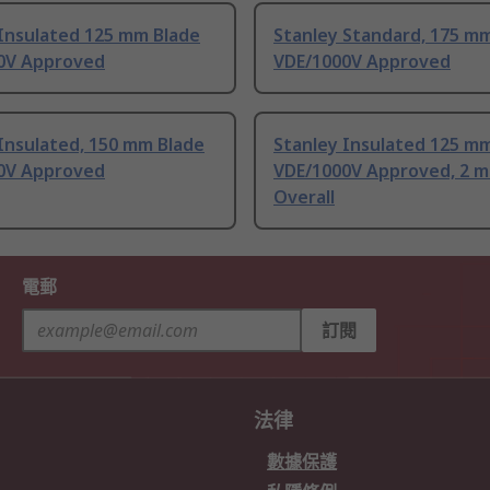
 Insulated 125 mm Blade
Stanley Standard, 175 m
0V Approved
VDE/1000V Approved
Insulated, 150 mm Blade
Stanley Insulated 125 m
0V Approved
VDE/1000V Approved, 2 
Overall
電郵
訂閱
法律
數據保護