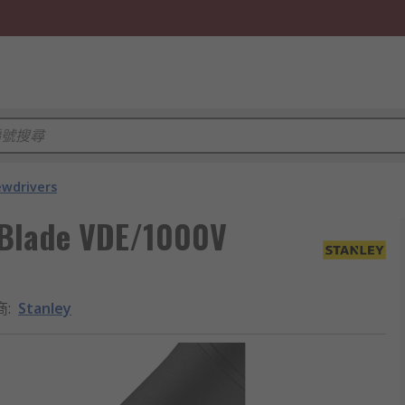
ewdrivers
 Blade VDE/1000V
商
:
Stanley