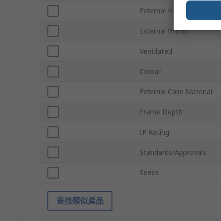
External Height
External Width
Ventilated
Colour
External Case Material
Frame Depth
IP Rating
Standards/Approvals
Series
查找類似產品