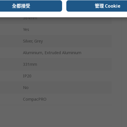
全都接受
管理 Cookie
147.1mm
364mm
Yes
Silver, Grey
Aluminium, Extruded Aluminium
331mm
IP20
No
CompacPRO