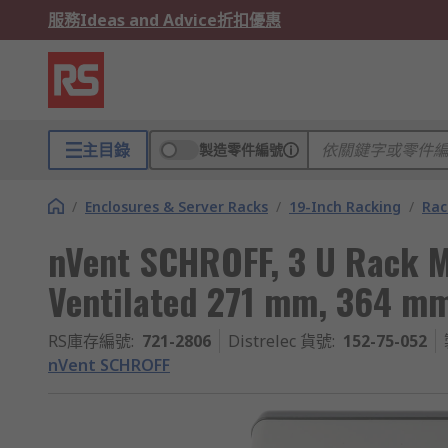
服務
Ideas and Advice
折扣優惠
主目錄
製造零件編號
/
Enclosures & Server Racks
/
19-Inch Racking
/
Rac
nVent SCHROFF, 3 U Rack
Ventilated 271 mm, 364 m
RS庫存編號
:
721-2806
Distrelec 貨號
:
152-75-052
nVent SCHROFF