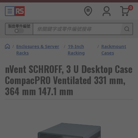
0
製造零件編號
/
Enclosures & Server
/
19-Inch
/
Rackmount
Racks
Racking
Cases
nVent SCHROFF, 3 U Desktop Case
CompacPRO Ventilated 331 mm,
364 mm 147.1 mm