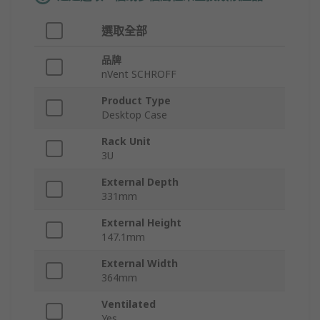
選取全部
品牌
nVent SCHROFF
Product Type
Desktop Case
Rack Unit
3U
External Depth
331mm
External Height
147.1mm
External Width
364mm
Ventilated
Yes