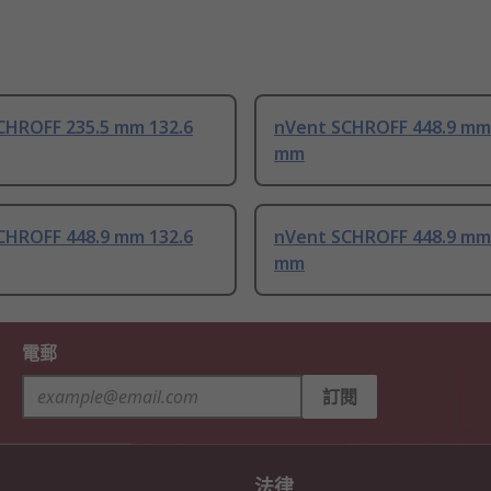
CHROFF 235.5 mm 132.6
nVent SCHROFF 448.9 mm
mm
CHROFF 448.9 mm 132.6
nVent SCHROFF 448.9 mm
mm
電郵
訂閱
法律