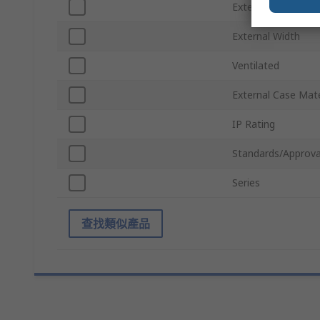
External Height
External Width
Ventilated
External Case Mate
IP Rating
Standards/Approva
Series
查找類似產品