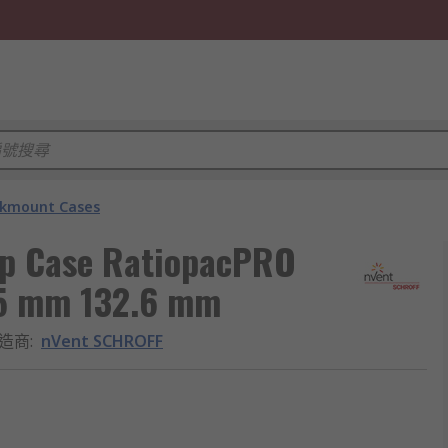
kmount Cases
op Case RatiopacPRO
.5 mm 132.6 mm
造商
:
nVent SCHROFF