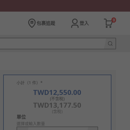
0
包裹追蹤
登入
小計（1 件）*
TWD12,550.00
(不含稅)
TWD13,177.50
(含稅)
Add
單位
to
選擇或輸入數量