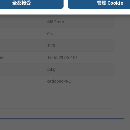
全都接受
管理 Cookie
132.6mm
448.9mm
Yes
IP20
ls
IEC 60297-3-101
25kg
RatiopacPRO