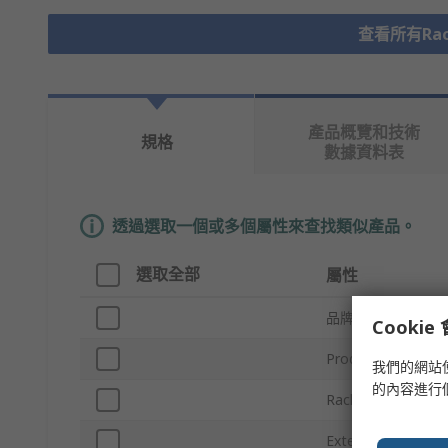
查看所有Rack
產品概覽和技術
規格
數據資料表
透過選取一個或多個屬性來查找類似產品。
選取全部
屬性
品牌
Cooki
Product Type
我們的網站
的內容進行
Rack Unit
External Depth