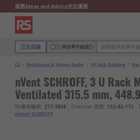
服務
Ideas and Advice
折扣優惠
主目錄
製造零件編號
/
Enclosures & Server Racks
/
19-Inch Racking
/
Rac
nVent SCHROFF, 3 U Rack 
Ventilated 315.5 mm, 448
RS庫存編號
:
277-3858
Distrelec 貨號
:
152-82-172
nVent SCHROFF