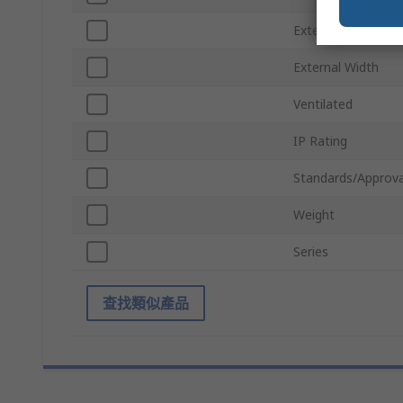
External Height
External Width
Ventilated
IP Rating
Standards/Approva
Weight
Series
查找類似產品