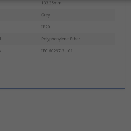
133.35mm
Grey
IP20
l
Polyphenylene Ether
s
IEC 60297-3-101