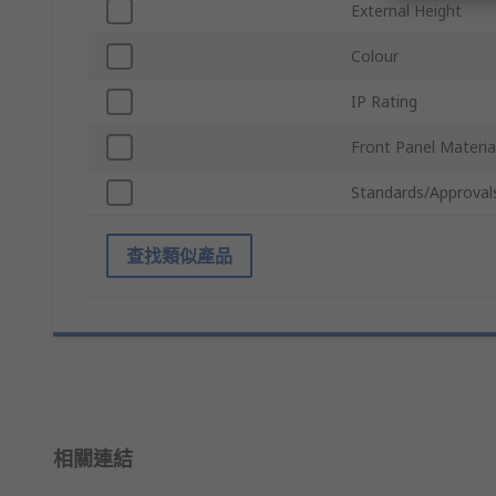
External Height
Colour
IP Rating
Front Panel Materia
Standards/Approval
查找類似產品
相關連結