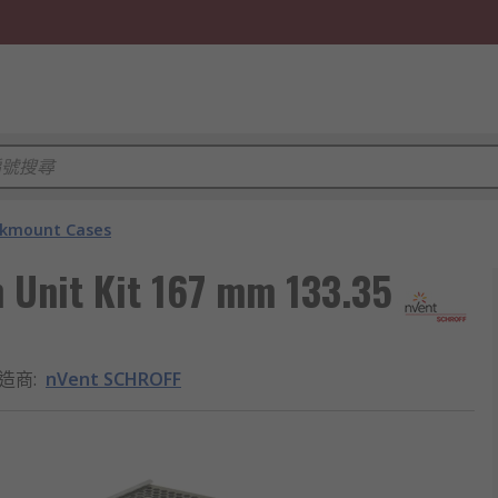
kmount Cases
 Unit Kit 167 mm 133.35
造商
:
nVent SCHROFF