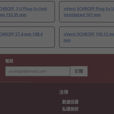
HROFF, 3 U Plug-In Unit
nVent SCHROFF Plug-In U
 mm 133.35 mm
Ventilated 167 mm
CHROFF 57.4 mm 108.4
nVent SCHROFF 103.12 m
mm
電郵
訂閱
法律
數據保護
私隱條例