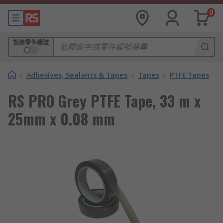
0
製造零件編號
/
Adhesives, Sealants & Tapes
/
Tapes
/
PTFE Tapes
RS PRO Grey PTFE Tape, 33 m x
25mm x 0.08 mm