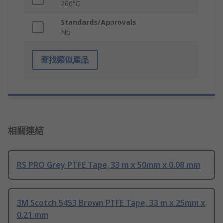
260°C
Standards/Approvals
No
查找類似產品
相關連結
RS PRO Grey PTFE Tape, 33 m x 50mm x 0.08 mm
3M Scotch 5453 Brown PTFE Tape, 33 m x 25mm x
0.21 mm