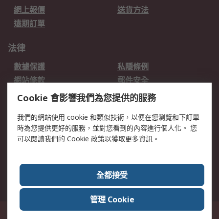
網上報價
送貨方法
遠期訂單
法律
數據保護
私隱條例
網站條款
郵件安全
销售条款和条件
Cookie 會影響我們為您提供的服務
我們的網站使用 cookie 和類似技術，以便在您瀏覽和下訂單
關於RS
時為您提供更好的服務，並對您看到的內容進行個人化。 您
RS的歷史
關於RS
可以閱讀我們的
Cookie 政策
以獲取更多資訊。
企業集團
全球辦事處
加入我們
新聞中心
全都接受
銀行帳戶資料
RS銷售條款
管理 Cookie
台灣新北市土城區中正路1號8樓之2, 郵遞區號23670 這個網站的所有解釋根據
英語版本
© RS Components Ltd