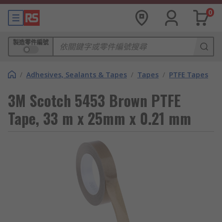
0
製造零件編號
/
Adhesives, Sealants & Tapes
/
Tapes
/
PTFE Tapes
3M Scotch 5453 Brown PTFE
Tape, 33 m x 25mm x 0.21 mm