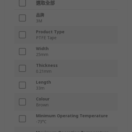
選取全部
品牌
3M
Product Type
PTFE Tape
Width
25mm
Thickness
0.21mm
Length
33m
Colour
Brown
Minimum Operating Temperature
-73°C