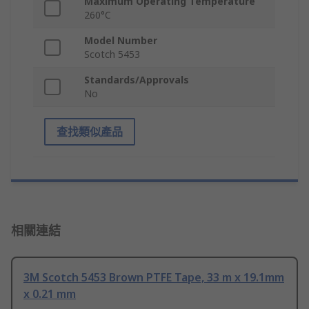
Maximum Operating Temperature
260°C
Model Number
Scotch 5453
Standards/Approvals
No
查找類似產品
相關連結
3M Scotch 5453 Brown PTFE Tape, 33 m x 19.1mm
x 0.21 mm