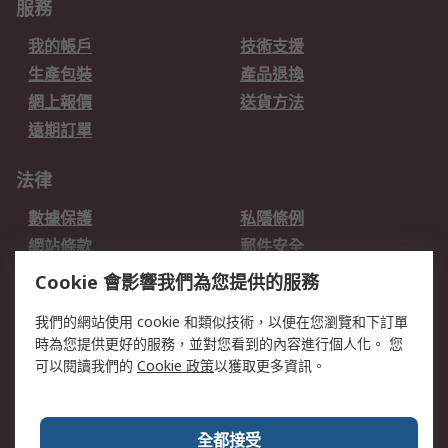
服務
我的帳戶
技術支援
生產包裝
產品退換
網上報價
送貨方法
遠期訂單
法律
數據保護
私隱條例
網站條款
郵件安全
销售条款和条件
Cookie 會影響我們為您提供的服務
我們的網站使用 cookie 和類似技術，以便在您瀏覽和下訂單
關於RS
時為您提供更好的服務，並對您看到的內容進行個人化。 您
RS的歷史
關於RS
可以閱讀我們的
Cookie 政策
以獲取更多資訊。
企業集團
全球辦事處
加入我們
新聞中心
全都接受
銀行帳戶資料
RS銷售條款