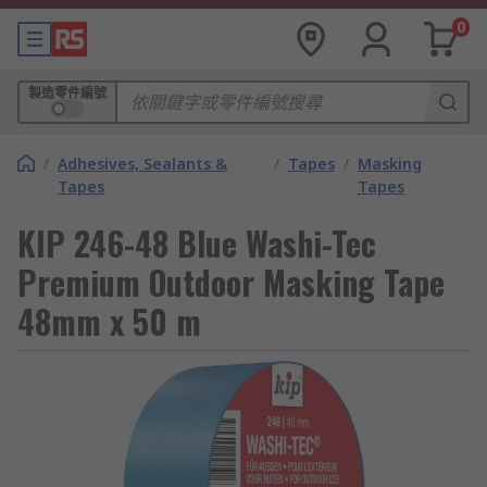
0
製造零件編號
/
Adhesives, Sealants &
/
Tapes
/
Masking
Tapes
Tapes
KIP 246-48 Blue Washi-Tec
Premium Outdoor Masking Tape
48mm x 50 m