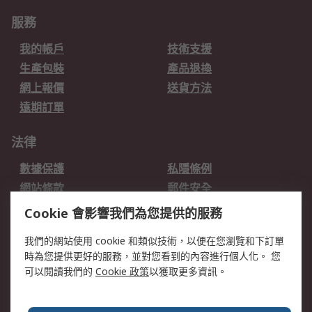
服務
我的帳戶
技術支援
生產包裝
產品退換
網上報價
送貨方法
遠期訂單
法律
數據保護
私隱條例
網站條款
郵件安全
销售条款和条件
Cookie 會影響我們為您提供的服務
我們的網站使用 cookie 和類似技術，以便在您瀏覽和下訂單
關於RS
時為您提供更好的服務，並對您看到的內容進行個人化。 您
RS的歷史
關於RS
可以閱讀我們的
Cookie 政策
以獲取更多資訊。
企業集團
全球辦事處
加入我們
新聞中心