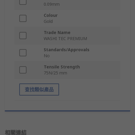
0.09mm
Colour
Gold
Trade Name
WASHI TEC PREMIUM
Standards/Approvals
No
Tensile Strength
75N/25 mm
查找類似產品
相關連結