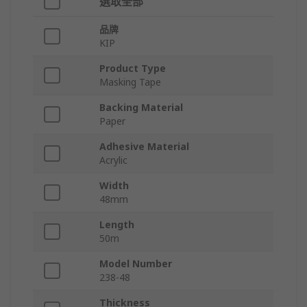
選取全部
品牌
KIP
Product Type
Masking Tape
Backing Material
Paper
Adhesive Material
Acrylic
Width
48mm
Length
50m
Model Number
238-48
Thickness