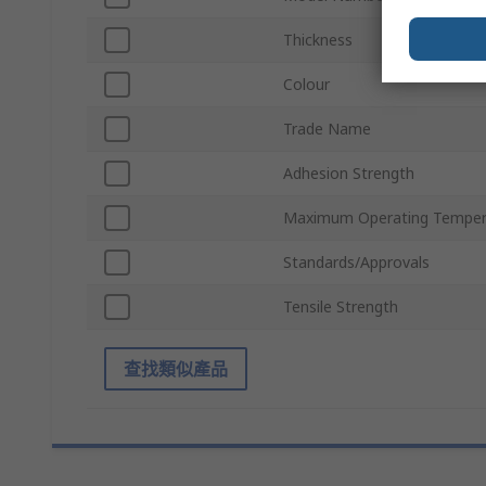
Thickness
Colour
Trade Name
Adhesion Strength
Maximum Operating Temper
Standards/Approvals
Tensile Strength
查找類似產品