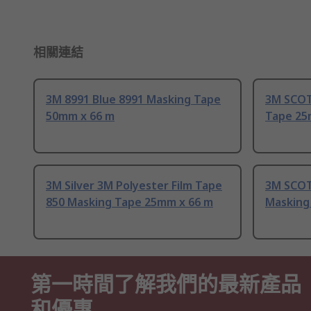
相關連結
3M 8991 Blue 8991 Masking Tape
3M SCOT
50mm x 66 m
Tape 25
3M Silver 3M Polyester Film Tape
3M SCOT
850 Masking Tape 25mm x 66 m
Masking
第一時間了解我們的最新產品
和優惠