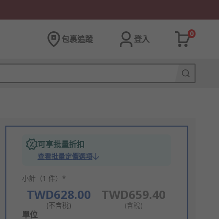
0
包裹追蹤
登入
可享批量折扣
查看批量定價選項
小計（1 件）*
TWD628.00
TWD659.40
(不含稅)
(含稅)
Add
單位