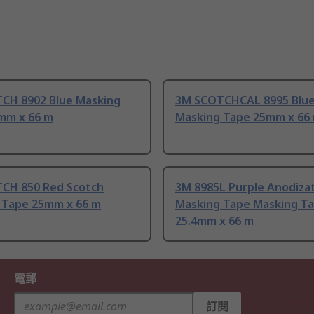
CH 8902 Blue Masking
3M SCOTCHCAL 8995 Blue
mm x 66 m
Masking Tape 25mm x 66
CH 850 Red Scotch
3M 8985L Purple Anodiza
 Tape 25mm x 66 m
Masking Tape Masking T
25.4mm x 66 m
電郵
訂閱