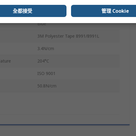
全都接受
管理 Cookie
0.06mm
Blue
3M Polyester Tape 8991/8991L
3.4N/cm
ature
204°C
ISO 9001
50.8N/cm