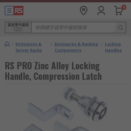
0
製造零件編號
/
Enclosures &
/
Enclosures & Racking
/
Locking
Server Racks
Components
Handles
RS PRO Zinc Alloy Locking
Handle, Compression Latch