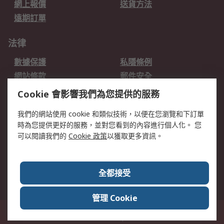
網上報價
送貨方法
遠期訂單
法律
數據保護
私隱條例
網站條款
郵件安全
销售条款和条件
Cookie 會影響我們為您提供的服務
我們的網站使用 cookie 和類似技術，以便在您瀏覽和下訂單
關於RS
時為您提供更好的服務，並對您看到的內容進行個人化。 您
RS的歷史
關於RS
可以閱讀我們的
Cookie 政策
以獲取更多資訊。
企業集團
全球辦事處
加入我們
新聞中心
全都接受
銀行帳戶資料
RS銷售條款
管理 Cookie
台灣新北市土城區中正路1號8樓之2, 郵遞區號23670 這個網站的所有解釋根據
英語版本
© RS Components Ltd