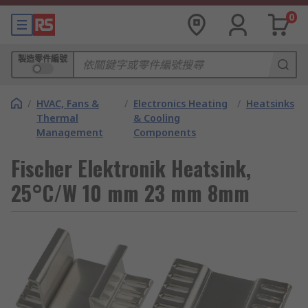
0
製造零件編號
/
HVAC, Fans &
/
Electronics Heating
/
Heatsinks
Thermal
& Cooling
Management
Components
Fischer Elektronik Heatsink,
25°C/W 10 mm 23 mm 8mm