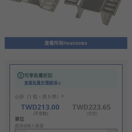
查看所有Heatsinks
可享批量折扣
查看批量定價選項
小計（1 包，共 5 件）*
TWD213.00
TWD223.65
(不含稅)
(含稅)
Add
單位
to
選擇或輸入數量