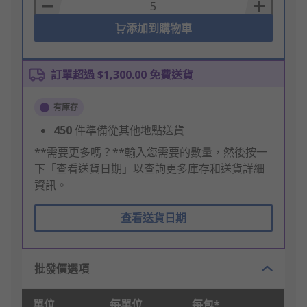
Basket
添加到購物車
訂單超過 $1,300.00 免費送貨
有庫存
450
件準備從其他地點送貨
**需要更多嗎？**輸入您需要的數量，然後按一
下「查看送貨日期」以查詢更多庫存和送貨詳細
資訊。
查看送貨日期
批發價選項
單位
每單位
每包*