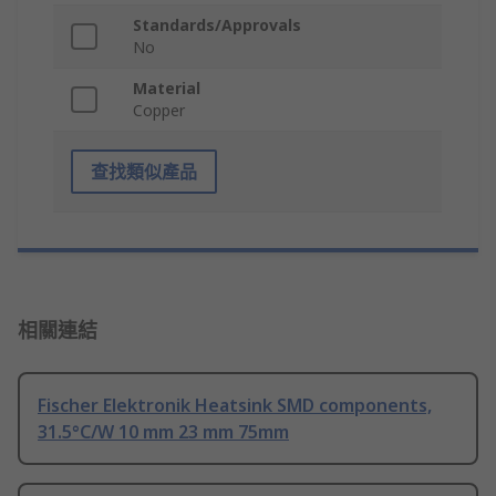
Standards/Approvals
No
Material
Copper
查找類似產品
相關連結
Fischer Elektronik Heatsink SMD components,
31.5°C/W 10 mm 23 mm 75mm