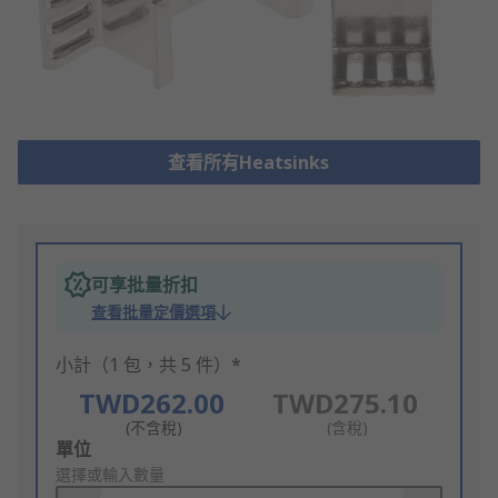
查看所有Heatsinks
可享批量折扣
查看批量定價選項
小計（1 包，共 5 件）*
TWD262.00
TWD275.10
(不含稅)
(含稅)
Add
單位
to
選擇或輸入數量