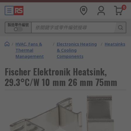
0
製造零件編號
/
HVAC, Fans &
/
Electronics Heating
/
Heatsinks
Thermal
& Cooling
Management
Components
Fischer Elektronik Heatsink,
29.3°C/W 10 mm 26 mm 75mm