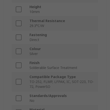
Height
10mm
Thermal Resistance
29.3°C/W
Fastening
Direct
Colour
Silver
Finish
Solderable Surface Treatment
Compatible Package Type
TO-252, FLMP, LFPAK, IC, SOT-223, TO-
72, PowerSO
Standards/Approvals
No
Material