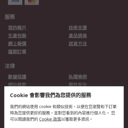
服務
我的帳戶
技術支援
生產包裝
產品退換
網上報價
送貨方法
遠期訂單
法律
數據保護
私隱條例
網站條款
郵件安全
销售条款和条件
Cookie 會影響我們為您提供的服務
我們的網站使用 cookie 和類似技術，以便在您瀏覽和下訂單
關於RS
時為您提供更好的服務，並對您看到的內容進行個人化。 您
RS的歷史
關於RS
可以閱讀我們的
Cookie 政策
以獲取更多資訊。
企業集團
全球辦事處