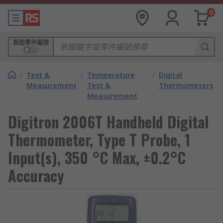
0
製造零件編號
/
Test &
/
Temperature
/
Digital
Measurement
Test &
Thermometers
Measurement
Digitron 2006T Handheld Digital
Thermometer, Type T Probe, 1
Input(s), 350 °C Max, ±0.2°C
Accuracy