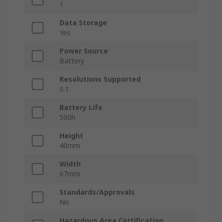
1
Data Storage
Yes
Power Source
Battery
Resolutions Supported
0.1
Battery Life
500h
Height
40mm
Width
67mm
Standards/Approvals
No
Hazardous Area Certification