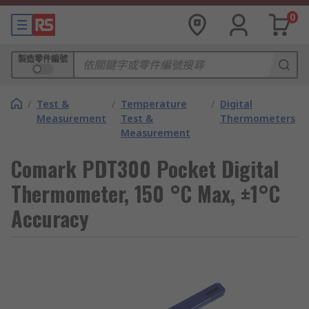
0
製造零件編號
/
Test &
/
Temperature
/
Digital
Measurement
Test &
Thermometers
Measurement
Comark PDT300 Pocket Digital
Thermometer, 150 °C Max, ±1°C
Accuracy