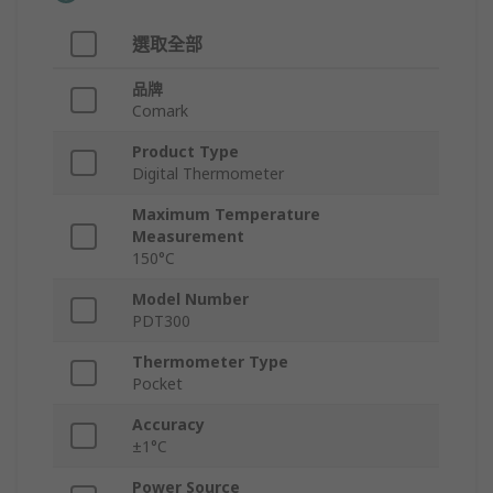
選取全部
品牌
Comark
Product Type
Digital Thermometer
Maximum Temperature
Measurement
150°C
Model Number
PDT300
Thermometer Type
Pocket
Accuracy
±1°C
Power Source