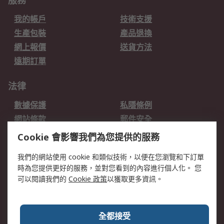
服務
我的帳戶
技術支援
生產包裝
產品退換
網上報價
送貨方法
遠期訂單
法律
數據保護
私隱條例
網站條款
郵件安全
销售条款和条件
Cookie 會影響我們為您提供的服務
我們的網站使用 cookie 和類似技術，以便在您瀏覽和下訂單
關於RS
時為您提供更好的服務，並對您看到的內容進行個人化。 您
RS的歷史
關於RS
可以閱讀我們的
Cookie 政策
以獲取更多資訊。
企業集團
全球辦事處
加入我們
新聞中心
全都接受
銀行帳戶資料
RS銷售條款