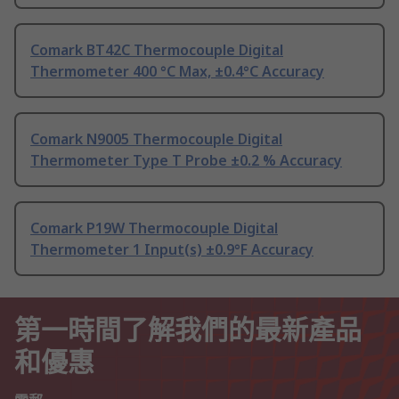
Comark BT42C Thermocouple Digital
Thermometer 400 °C Max, ±0.4°C Accuracy
Comark N9005 Thermocouple Digital
Thermometer Type T Probe ±0.2 % Accuracy
Comark P19W Thermocouple Digital
Thermometer 1 Input(s) ±0.9°F Accuracy
第一時間了解我們的最新產品
和優惠