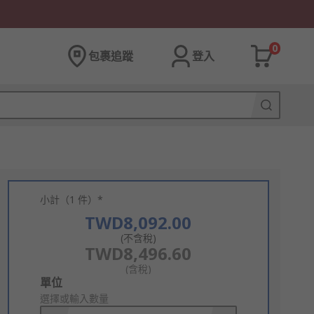
0
包裹追蹤
登入
小計（1 件）*
TWD8,092.00
(不含稅)
TWD8,496.60
(含稅)
Add
單位
to
選擇或輸入數量