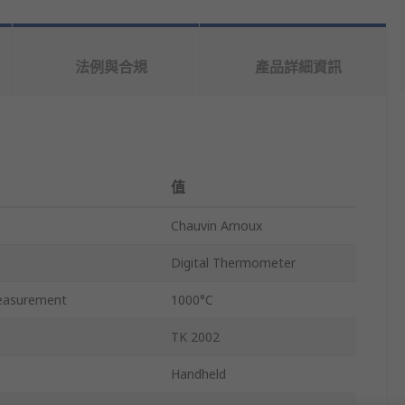
法例與合規
產品詳細資訊
值
Chauvin Arnoux
Digital Thermometer
easurement
1000°C
TK 2002
Handheld