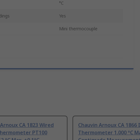
°C
ings
Yes
Mini thermocouple
 Arnoux CA 1823 Wired
Chauvin Arnoux CA 1866 
 Thermometer PT100
Thermometer 1.000 °C M