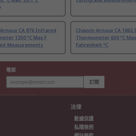
2 °C Max, ±0.1°C
Centigrade Measuremen
y
 Arnoux CA 876 Infrared
Chauvin Arnoux CA 1862 
eter 1350 °C Max F
Thermometer 650 °C Ma
eit Measurements
Fahrenheit °C
電郵
訂閱
法律
數據保護
私隱條例
網站條款