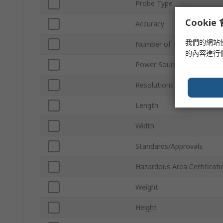
Probe Type
Cooki
Accuracy
我們的網站
Number of Temperature I
的內容進行
Power Source
Resolutions Supported
Length
Width
Standards/Approvals
Hazardous Area Certificati
Weight
Height