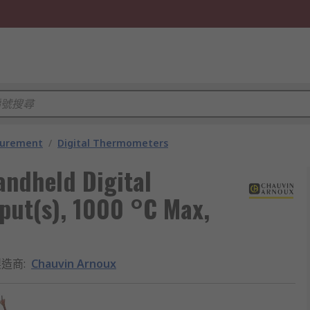
surement
/
Digital Thermometers
ndheld Digital
put(s), 1000 °C Max,
製造商
:
Chauvin Arnoux