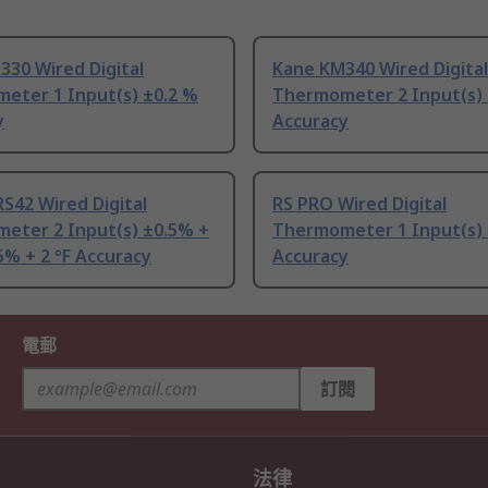
30 Wired Digital
Kane KM340 Wired Digital
eter 1 Input(s) ±0.2 %
Thermometer 2 Input(s) 
y
Accuracy
S42 Wired Digital
RS PRO Wired Digital
eter 2 Input(s) ±0.5% +
Thermometer 1 Input(s) 
.5% + 2 °F Accuracy
Accuracy
電郵
訂閱
法律