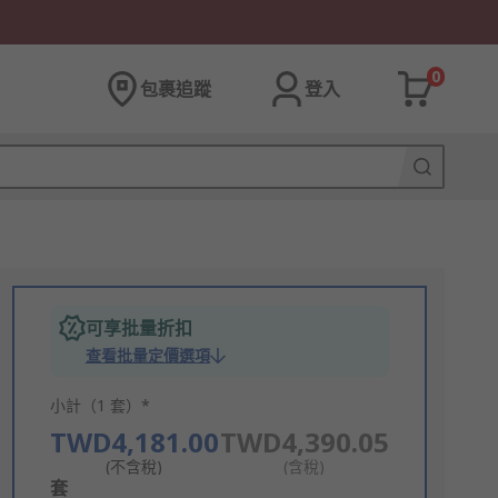
0
包裹追蹤
登入
可享批量折扣
查看批量定價選項
小計（1 套）*
TWD4,181.00
TWD4,390.05
(不含稅)
(含稅)
Add
套