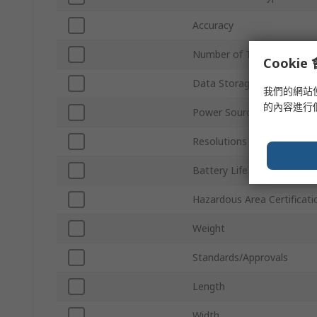
Accuracy
Number of Temperature I
Cooki
Data Storage
我們的網站
的內容進行
Power Source
Resolutions Supported
Battery Life
Hazardous Area Certificati
Weight
Standards/Approvals
Length
Width