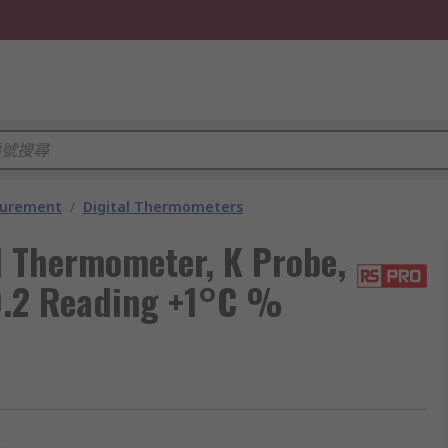
surement
/
Digital Thermometers
 Thermometer, K Probe,
±0.2 Reading +1°C %