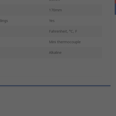
170mm
ings
Yes
Fahrenheit, °C, F
Mini thermocouple
Alkaline