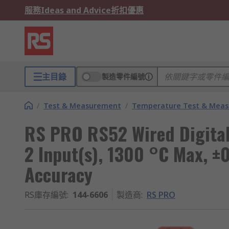
服務
Ideas and Advice
折扣優惠
主目錄
製造零件編號
/
Test & Measurement
/
Temperature Test & Mea
RS PRO RS52 Wired Digital
2 Input(s), 1300 °C Max, 
Accuracy
RS庫存編號
:
144-6606
製造商
:
RS PRO