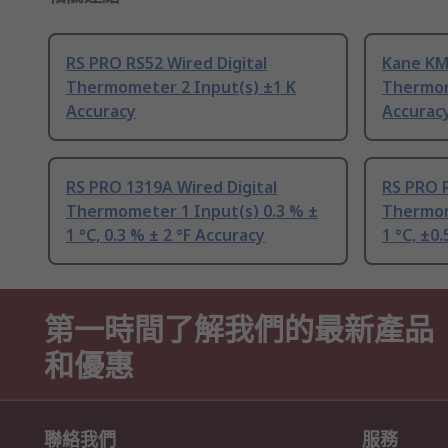
RS PRO RS52 Wired Digital
Kane KM3
Thermometer 2 Input(s) ±1 K
Thermom
Accuracy
Accurac
RS PRO 1319A Wired Digital
RS PRO R
Thermometer 1 Input(s) 0.3 % ±
Thermom
1 °C, 0.3 % ± 2 °F Accuracy
1 °C, ±0
第一時間了解我們的最新產品
和優惠
聯絡我們
服務