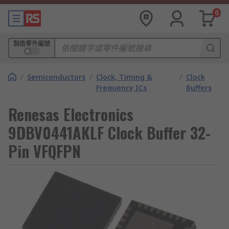
0
製造零件編號
/
Semiconductors
/
Clock, Timing &
/
Clock
Frequency ICs
Buffers
Renesas Electronics
9DBV0441AKLF Clock Buffer 32-
Pin VFQFPN