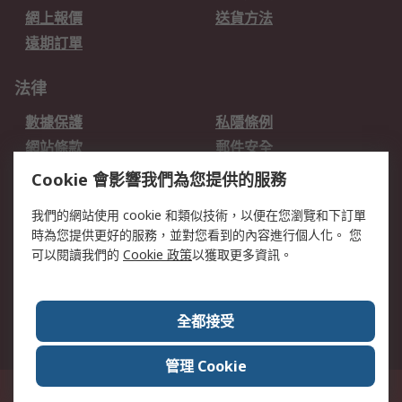
網上報價
送貨方法
遠期訂單
法律
數據保護
私隱條例
網站條款
郵件安全
销售条款和条件
Cookie 會影響我們為您提供的服務
我們的網站使用 cookie 和類似技術，以便在您瀏覽和下訂單
關於RS
時為您提供更好的服務，並對您看到的內容進行個人化。 您
RS的歷史
關於RS
可以閱讀我們的
Cookie 政策
以獲取更多資訊。
企業集團
全球辦事處
加入我們
新聞中心
全都接受
銀行帳戶資料
RS銷售條款
管理 Cookie
台灣新北市土城區中正路1號8樓之2, 郵遞區號23670 這個網站的所有解釋根據
英語版本
© RS Components Ltd