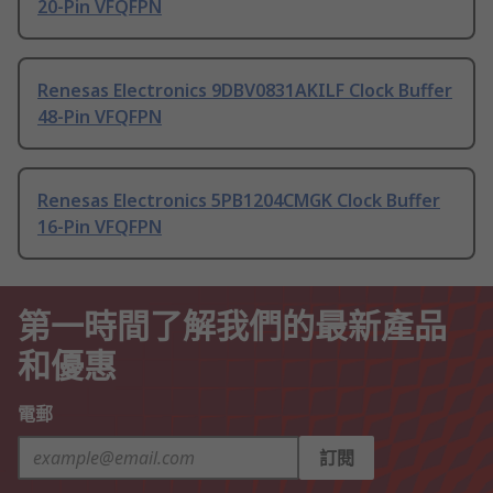
20-Pin VFQFPN
Renesas Electronics 9DBV0831AKILF Clock Buffer
48-Pin VFQFPN
Renesas Electronics 5PB1204CMGK Clock Buffer
16-Pin VFQFPN
第一時間了解我們的最新產品
和優惠
電郵
訂閱