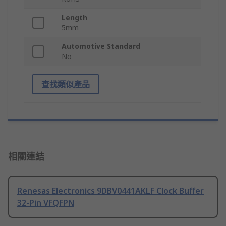
Length
5mm
Automotive Standard
No
查找類似產品
相關連結
Renesas Electronics 9DBV0441AKLF Clock Buffer
32-Pin VFQFPN