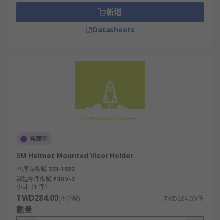
rigors of your work environment and deliver
新增
long-lasting performance.
Datasheets
Empower Your Safety and Comfort:
Hard hat accessories are not just add-ons; they
are crucial components of a safer and more
comfortable work experience. Elevate your
protection and convenience with our range of
accessories.
Invest in your safety and well-being with our
有庫存
selection of hard hat accessories. Whether you're
looking for added protection, comfort, or
3M Helmet Mounted Visor Holder
customization, at RS we have the right
RS庫存編號
273-1922
accessories to meet your needs. Shop now to
製造零件編號
P3HV-2
小計（1 件）
enhance your hard hat experience.
TWD284.00
(不含稅)
TWD284.00/件
數量