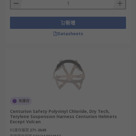
新增
Datasheets
有庫存
Centurion Safety Polyvinyl Chloride, Dry Tech,
Terylene Suspension Harness Centurion Helmets
Except Vulcan
RS庫存編號
271-3649