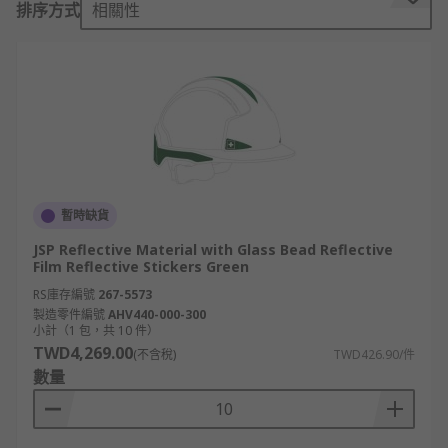
排序方式
相關性
are crafted to provide additional safety
features, such as face shields and earmuffs,
ensuring your protection in various work
environments.
Comfort and Fit:
Accessories like
sweatbands
and
chin straps
are tailored to
enhance the comfort and fit of your hard
hat, making extended wear more
暫時缺貨
manageable and less taxing on your body.
JSP Reflective Material with Glass Bead Reflective
Versatile Solutions:
Explore a variety of
Film Reflective Stickers Green
accessories that adapt to different job
RS庫存編號
267-5573
requirements. Whether you need sun
製造零件編號
AHV440-000-300
shields, reflective stickers, or hearing
小計（1 包，共 10 件）
protection, we have a solution for you.
TWD4,269.00
(不含稅)
TWD426.90/件
數量
Quality and Durability:
We prioritize
quality and durability in our hard hat
accessories to ensure they withstand the