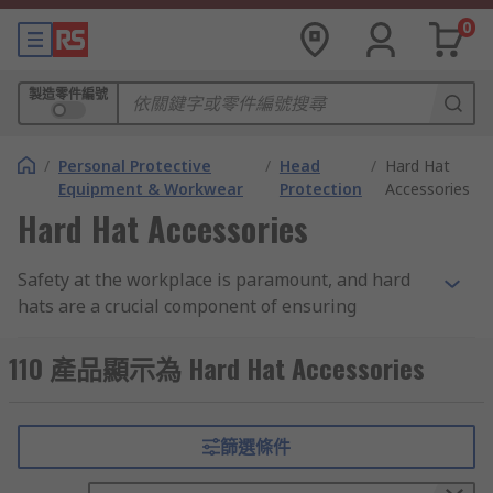
0
製造零件編號
/
Personal Protective
/
Head
/
Hard Hat
Equipment & Workwear
Protection
Accessories
Hard Hat Accessories
Safety at the workplace is paramount, and hard
hats are a crucial component of ensuring
protection. Hard hat accessories are designed to
take that safety to the next level while adding
110 產品顯示為 Hard Hat Accessories
comfort and functionality to your headgear.
Why Choose Our Hard Hat Accessories:
篩選條件
Enhanced Safety:
Our hard hat accessories