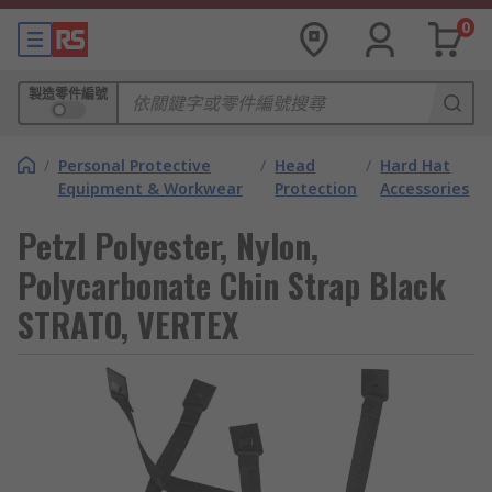
0
製造零件編號
/
Personal Protective
/
Head
/
Hard Hat
Equipment & Workwear
Protection
Accessories
Petzl Polyester, Nylon,
Polycarbonate Chin Strap Black
STRATO, VERTEX