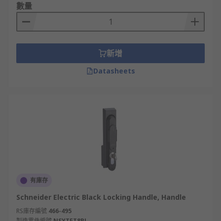
適度，例如旋轉或壓扣式把手鎖，更符合高頻
數量
使用需求。
立即在 RS 台灣選購及批發
您所需的機箱櫃鎖
新增
Datasheets
RS 台灣是值得信賴的機箱櫃鎖廠商與經銷商，代理
RS PRO
、
Rittal
、
Southco
等知名品牌，提供多樣化
的機櫃鎖台灣解決方案。RS 線上平台支援快速下單
與即時庫存查詢，顧客可輕鬆完成機箱櫃鎖批發或單
件採購。週一至週五下午 3 點前完成訂購，現貨商品
可於隔日快速送達，全台配送安全可靠，並附完整售
後支援，協助客戶安心選購並長期使用。
有庫存
Schneider Electric Black Locking Handle, Handle
RS庫存編號
466-495
製造零件編號
NSYTET8PL