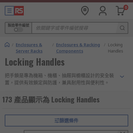
0
製造零件編號
/
Enclosures &
/
Enclosures & Racking
/
Locking
Server Racks
Components
Handles
Locking Handles
把手鎖是專為機箱、機櫃、抽屜與櫥櫃設計的安全裝
置，提供有效鎖定與防護，兼具耐用性與便利性。
機箱櫃鎖的種類及優勢
173 產品顯示為 Locking Handles
不同類型的機箱櫃鎖設計各有特色，能滿足從工業設
備到日常收納的多元需求。
篩選條件
T 型鎖柄:
T 型把手鎖安裝在機櫃門或櫥櫃鎖