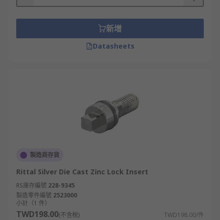
選購機櫃鎖的考量因素
新增
在選購機櫃鎖時，需依據應用需求、安裝環境與預
算，挑選最合適的解決方案。
Datasheets
應用類型:
根據使用場合（如數據中心、醫療收
納或工業配電箱），挑選適合的機箱櫃鎖類
型。
安裝方式:
確認安裝孔位、固定方式與櫃體材
質，確保把手鎖能順利安裝並穩固運作。
材質:
不鏽鋼、鋅合金與工程塑膠是常見材質。
金屬材質耐用抗腐蝕，塑膠則具備輕量化優
勢。
製造商存貨
所需的環境防護:
針對防塵、防水需求選擇具備
Rittal Silver Die Cast Zinc Lock Insert
IP 等級的機櫃鎖，適合戶外或高濕度工業環
RS庫存編號
228-9345
境。
製造零件編號
2523000
小計（1 件）
外觀與人體工學:
鎖柄設計需兼顧美觀與操作舒
TWD198.00
(不含稅)
TWD198.00/件