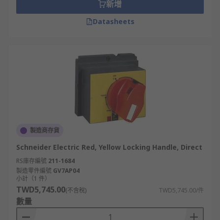
新增
適用於配電箱鎖、醫療設備與電氣櫃，能提供
快速開啟與可靠鎖定功能。
Datasheets
把手鎖的工業應用
把手鎖廣泛應用於數據中心、工業電控設備及醫療收
納，確保設備與物品的安全性。
數據中心與
伺服器機房及機櫃:
機櫃鎖與機櫃門
鎖確保伺服器設備安全，防止未授權人員接
觸，保障數據中心運行穩定。
製造商存貨
工業配電箱與工業面板:
配電箱鎖與機箱櫃鎖應
Schneider Electric Red, Yellow Locking Handle, Direct
用於工業電控設備，能防塵、防誤觸，提升作
RS庫存編號
211-1684
業安全。
製造零件編號
GV7AP04
小計（1 件）
醫療機構（收納櫃，醫療抽屜等）:
抽屜鎖與櫥
TWD5,745.00
櫃鎖廣泛應用於醫院與診所，用於存放藥品與
(不含稅)
TWD5,745.00/件
數量
醫療器材，確保敏感資源受到管控。