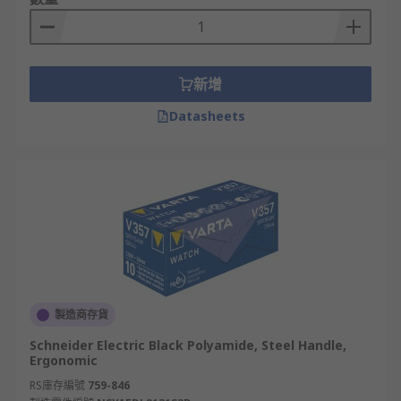
新增
Datasheets
製造商存貨
Schneider Electric Black Polyamide, Steel Handle,
Ergonomic
RS庫存編號
759-846