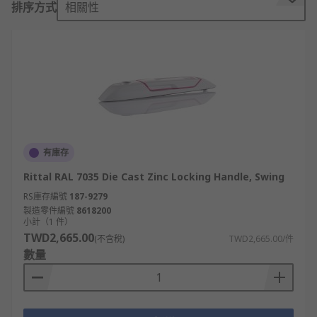
排序方式
相關性
上，外觀呈「T」字型，轉動時省力，適合大型
門板。優點是易於操作並能承受高頻使用，常
見於工業機箱與伺服
機櫃
。
嵌入式/平面式鎖柄:
嵌入式或平面式把手鎖與
門板表面齊平，外觀簡潔不突出，能避免意外
勾掛，提升安全性。此類鎖具多用於抽屜鎖、
醫療櫃或數據中心配電箱，兼具美觀與防護。
槓桿鎖柄:
槓桿式鎖柄利用長桿設計提供更大施
有庫存
力點，操作輕鬆，適合較重的櫃體或機櫃門
Rittal RAL 7035 Die Cast Zinc Locking Handle, Swing
鎖。其安裝方式靈活，應用於工業用機箱櫃鎖
與實驗室儀器櫃。
RS庫存編號
187-9279
製造零件編號
8618200
旋轉把手鎖:
旋轉把手鎖透過旋轉操作完成開
小計（1 件）
關，結構簡單耐用，適合日常頻繁開合的機櫃
TWD2,665.00
(不含稅)
TWD2,665.00/件
與工具箱。其安裝容易，廣泛應用於機箱、控
數量
制面板與工業面板設備。
壓扣式把手鎖:
壓扣式把手配電箱鎖以按壓方式
開啟，安全性與 便利性兼備。外觀流線，特別