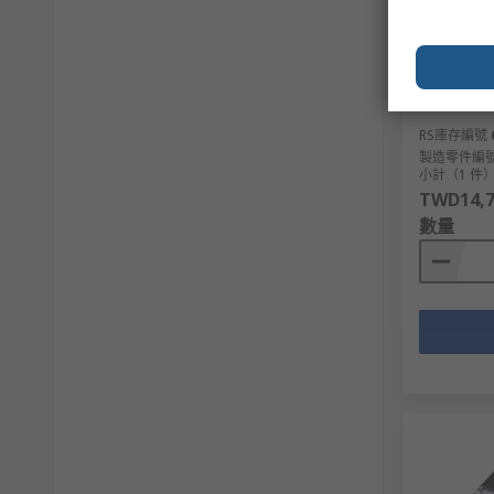
有庫存
Brady Im
Reader
RS庫存編號
製造零件編
小計（1 件
TWD14,7
數量