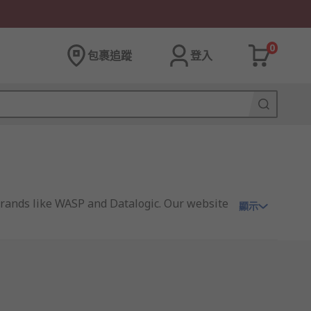
0
包裹追蹤
登入
 brands like WASP and Datalogic. Our website
顯示