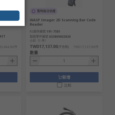
暫時無法供應
WASP Imager 2D Scanning Bar Code
Reader
RS庫存編號
191-7581
KIT
製造零件編號
633809002830
小計（1 件）
TWD17,137.00
3,464.00/件
(不含稅)
TWD17,137.00/件
數量
新增
比較