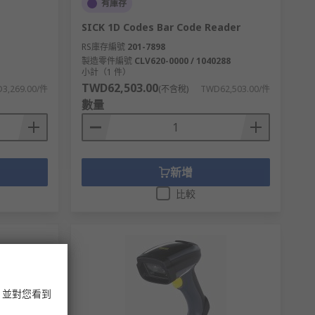
有庫存
SICK 1D Codes Bar Code Reader
RS庫存編號
201-7898
製造零件編號
CLV620-0000 / 1040288
小計（1 件）
TWD62,503.00
3,269.00/件
(不含稅)
TWD62,503.00/件
數量
新增
比較
，並對您看到