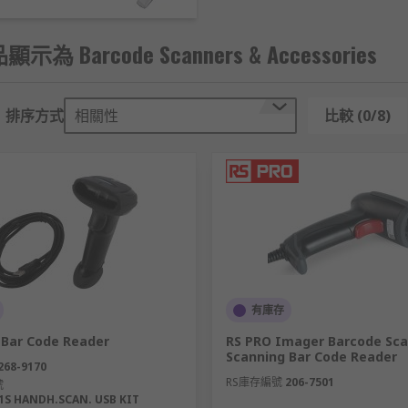
顯示為 Barcode Scanners & Accessories
排序方式
相關性
比較 (0/8)
有庫存
 Bar Code Reader
RS PRO Imager Barcode Sca
Scanning Bar Code Reader
268-9170
RS庫存編號
206-7501
號
1S HANDH.SCAN. USB KIT