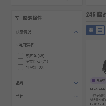
246 產品
篩選條件
供應情況
3 可用選項
有庫存 (68)
按需採購 (71)
可預訂 (99)
有庫存
品牌
SICK CCD
RS庫存編號
特性
製造零件編
IDM140-41