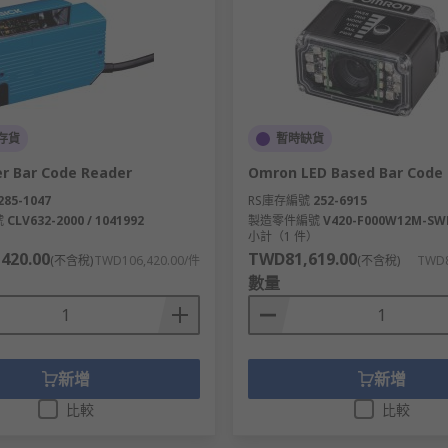
存貨
暫時缺貨
er Bar Code Reader
Omron LED Based Bar Code
285-1047
RS庫存編號
252-6915
號
CLV632-2000 / 1041992
製造零件編號
V420-F000W12M-SW
）
小計（1 件）
420.00
TWD81,619.00
(不含稅)
TWD106,420.00/件
(不含稅)
TWD8
數量
新增
新增
比較
比較