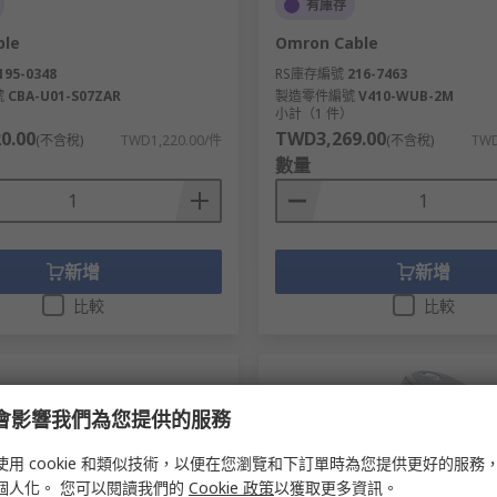
有庫存
ble
Omron Cable
195-0348
RS庫存編號
216-7463
號
CBA-U01-S07ZAR
製造零件編號
V410-WUB-2M
）
小計（1 件）
0.00
TWD3,269.00
(不含稅)
TWD1,220.00/件
(不含稅)
TWD
數量
新增
新增
比較
比較
e 會影響我們為您提供的服務
使用 cookie 和類似技術，以便在您瀏覽和下訂單時為您提供更好的服務
個人化。 您可以閱讀我們的
Cookie 政策
以獲取更多資訊。