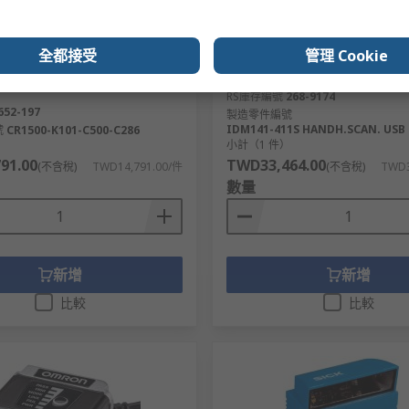
有庫存
全都接受
管理 Cookie
ager 2D Scanning Bar Code
SICK CCD Bar Code Reader
RS庫存編號
268-9174
652-197
製造零件編號
IDM141-411S HANDH.SCAN. USB 
號
CR1500-K101-C500-C286
）
小計（1 件）
91.00
TWD33,464.00
(不含稅)
TWD14,791.00/件
(不含稅)
TWD3
數量
新增
新增
比較
比較