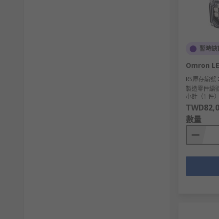
暫時缺
Omron LE
RS庫存編號
製造零件編
小計（1 件
TWD82,0
數量