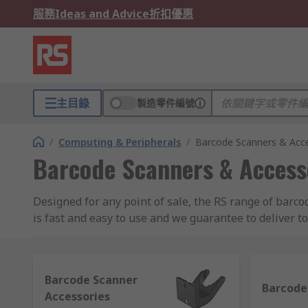
服務
Ideas and Advice
折扣優惠
主目錄
製造零件編號
/
Computing & Peripherals
/
Barcode Scanners & Acc
Barcode Scanners & Access
Designed for any point of sale, the RS range of barc
is fast and easy to use and we guarantee to deliver to
Barcode Scanner
Barcode
Accessories