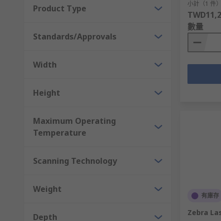
小計（1 件
Product Type
TWD11,2
數量
Standards/Approvals
Width
Height
Maximum Operating
Temperature
Scanning Technology
Weight
有庫存
Zebra La
Depth