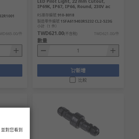
LED Pilot Light, 22 mm Cutout,
IP69K, IP67, IP66, Round, 230V ac
RS庫存編號
910-8018
32R1001
製造零件編號
1SFA619403R5232 CL2-523G
小計（1 件）
TWD621.00
WD665.00/件
(不含稅)
TWD621.00/件
數量
新增
比較
，並對您看到