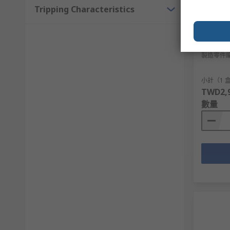
Tripping Characteristics
有庫
ABB PS2
RS庫存編
製造零件
小計（1 盒
TWD2,9
數量