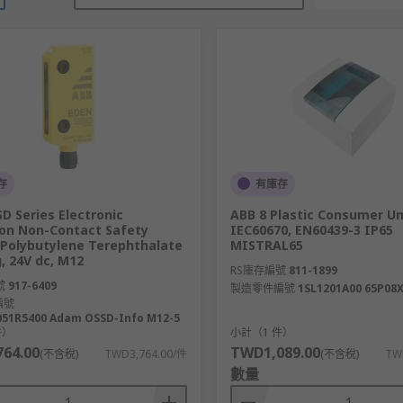
存
有庫存
D Series Electronic
ABB 8 Plastic Consumer Uni
on Non-Contact Safety
IEC60670, EN60439-3 IP65
 Polybutylene Terephthalate
MISTRAL65
, 24V dc, M12
RS庫存編號
811-1899
號
917-6409
製造零件編號
1SL1201A00 65P08
編號
051R5400 Adam OSSD-Info M12-5
件）
小計（1 件）
64.00
TWD1,089.00
(不含稅)
TWD3,764.00/件
(不含稅)
TW
數量