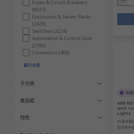
Fuses & Circuit Breakers
(8027)
Enclosures & Server Racks
(3329)
Switches (3224)
Automation & Control Gear
(2786)
Connectors (469)
顯示全部
子分类
有庫
產品組
ABB MIS
with Co
Lights
特性
RS庫存編
製造零件