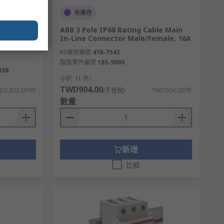
有庫存
 Kit for
ABB 3 Pole IP68 Rating Cable Main
roller
In-Line Connector Male/Female, 16A
RS庫存編號
478-7543
製造零件編號
185-9000
USB
小計（1 件）
TWD904.00
D3,803.00/件
(不含稅)
TWD904.00/件
數量
新增
比較