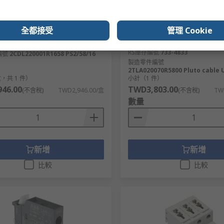
存
有庫存
 PS 2 Phase Busbar, 400 V
ABB Pluto USB Series Cable
全都接受
管理 Cookie
Use with Pluto Safety Cont
號
231-9638
RS庫存編號
733-4833
編號
2CDL220001R1658 PS2/58/16
製造零件編號
2TLA020070R5800 Pluto cable 
，共 1 件）
小計（1 件）
46.00
TWD3,803.00
(不含稅)
TWD2,946.00/盒
(不含稅)
TW
數量
新增
新增
比較
比較