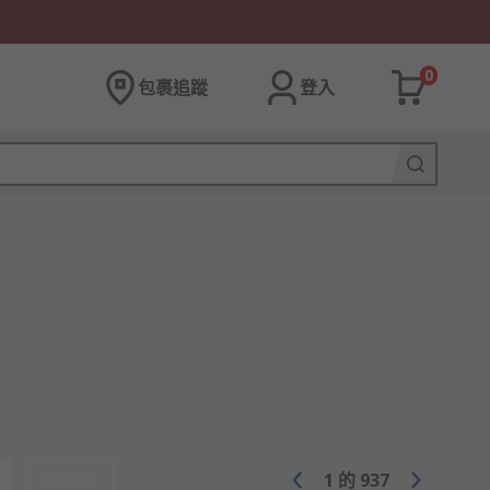
0
包裹追蹤
登入
Reset
1
的
937