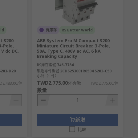
ld
有庫存
RS Better World
t S200
ABB System Pro M Compact S200
3-Pole,
Miniature Circuit Breaker, 3-Pole,
 V dc DC,
50A, Type C, 400V ac AC, 6 kA
Breaking Capacity
RS庫存編號
746-7784
S203-D20
製造零件編號
2CDS253001R0504 S203-C50
小計（1 件）
TWD2,775.00
D2,483.00/件
(不含稅)
TWD2,775.00/件
數量
新增
比較