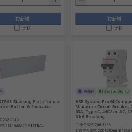
新增
新增
比較
比較
存
有庫存
RS Better World
TRAL Blanking Plate for use
ABB System Pro M Compac
ntrol Button & Indicator
Miniature Circuit Breaker, 
63A, Type C, 440V ac AC, 12
6 kA Breaking
號
232-0310
RS庫存編號
746-7738
編號
1SL1948A00 MISTRAL
製造零件編號
2CDS252001R0634 