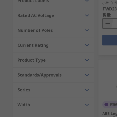
Product Labels
小計（1 
TWD23
數量
Rated AC Voltage
Number of Poles
Current Rating
Product Type
Standards/Approvals
Series
Width
有庫
ABB Leg