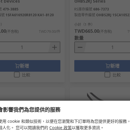
t Devices
OHBS2RJ Series
號
479-3885
RS庫存編號
686-7373
編號
1SFA616920R8120 KA1-8120
製造零件編號
OHBS2RJ 1SCA1052
件）
小計（1 件）
.00
TWD665.00
(不含稅)
TWD79.00/件
(不含稅)
T
數量
新增
新增
比較
比較
e 會影響我們為您提供的服務
使用 cookie 和類似技術，以便在您瀏覽和下訂單時為您提供更好的服務
個人化。 您可以閱讀我們的
Cookie 政策
以獲取更多資訊。