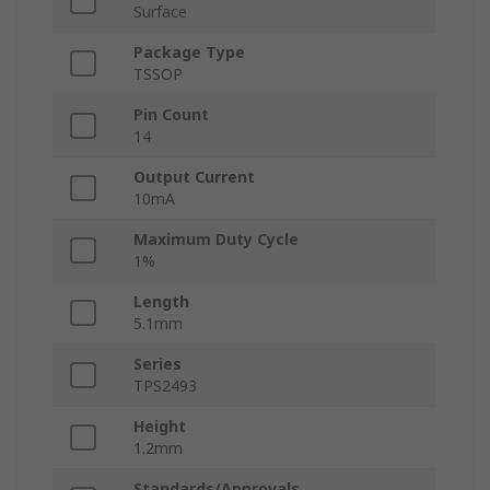
Surface
Package Type
TSSOP
Pin Count
14
Output Current
10mA
Maximum Duty Cycle
1%
Length
5.1mm
Series
TPS2493
Height
1.2mm
Standards/Approvals