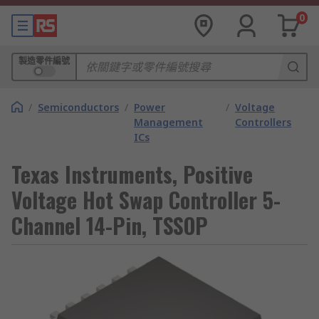
0
製造零件編號
/
Semiconductors
/
Power
/
Voltage
Management
Controllers
ICs
Texas Instruments, Positive
Voltage Hot Swap Controller 5-
Channel 14-Pin, TSSOP