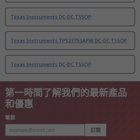
Texas Instruments DC-DC TSSOP
Texas Instruments TPS23753APW DC-DC TSSOP
Texas Instruments DC-DC TSSOP
第一時間了解我們的最新產品
和優惠
電郵
訂閱