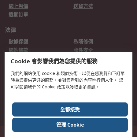
網上報價
送貨方法
遠期訂單
法律
數據保護
私隱條例
網站條款
郵件安全
销售条款和条件
Cookie 會影響我們為您提供的服務
我們的網站使用 cookie 和類似技術，以便在您瀏覽和下訂單
關於RS
時為您提供更好的服務，並對您看到的內容進行個人化。 您
RS的歷史
關於RS
可以閱讀我們的
Cookie 政策
以獲取更多資訊。
企業集團
全球辦事處
加入我們
新聞中心
全都接受
銀行帳戶資料
RS銷售條款
管理 Cookie
台灣新北市土城區中正路1號8樓之2, 郵遞區號23670 這個網站的所有解釋根據
英語版本
© RS Components Ltd