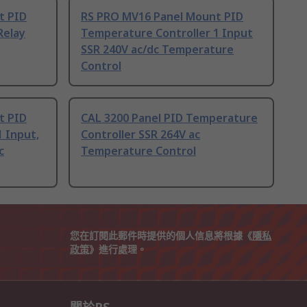
t PID
RS PRO MV16 Panel Mount PID
Relay
Temperature Controller 1 Input
SSR 240V ac/dc Temperature
Control
t PID
CAL 3200 Panel PID Temperature
 Input,
Controller SSR 264V ac
c
Temperature Control
您在訂閱此郵件時提供的個人信息將根據《
隱私
政策
》進行處理。