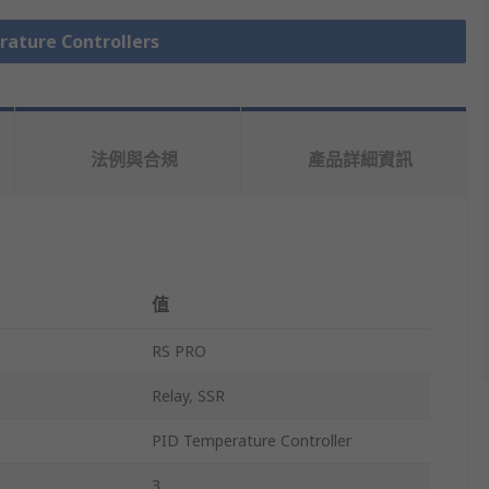
ure Controllers
法例與合規
產品詳細資訊
值
RS PRO
Relay, SSR
PID Temperature Controller
3