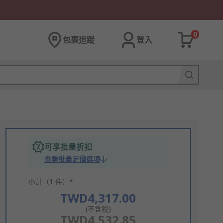
0
包裹追蹤
登入
可享批量折扣
查看批量定價選項
小計（1 件）*
TWD4,317.00
(不含稅)
TWD4,532.85