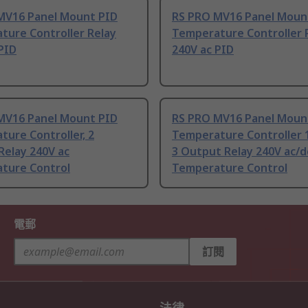
MV16 Panel Mount PID
RS PRO MV16 Panel Moun
ture Controller Relay
Temperature Controller 
PID
240V ac PID
MV16 Panel Mount PID
RS PRO MV16 Panel Moun
ure Controller, 2
Temperature Controller 1
Relay 240V ac
3 Output Relay 240V ac/d
ture Control
Temperature Control
電郵
訂閱