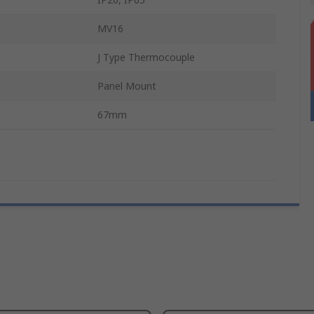
MV16
J Type Thermocouple
Panel Mount
67mm