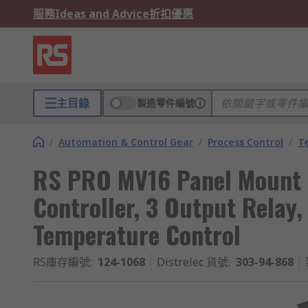
服務
Ideas and Advice
折扣優惠
主目錄
製造零件編號
/
Automation & Control Gear
/
Process Control
/
T
RS PRO MV16 Panel Mount 
Controller, 3 Output Relay
Temperature Control
RS庫存編號
:
124-1068
Distrelec 貨號
:
303-94-868