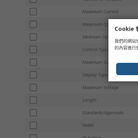
Maximum Current
Maximum Operating Tempe
Cooki
Minimum Operating Tempe
我們的網站
的內容進行
Control Type
Maximum Supply Voltage
Display Type
Maximum Voltage
Length
Standards/Approvals
Width
IP Rating