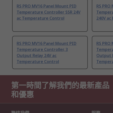
RS PRO MV16 Panel Mount PID
RS PRO 
Temperature Controller SSR 24V
Tempera
ac Temperature Control
240V ac 
RS PRO MV16 Panel Mount PID
RS PRO 
Temperature Controller, 3
Temperat
Output Relay 24V ac
Output 
Temperature Control
Tempera
第一時間了解我們的最新產品
和優惠