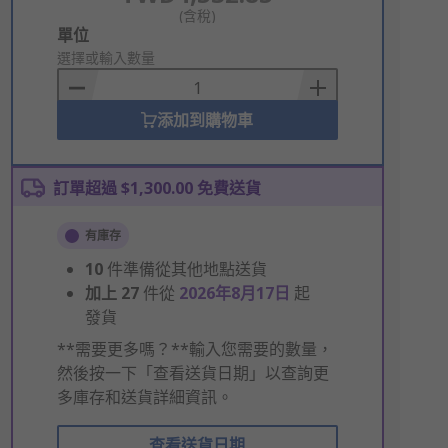
(含稅)
Add
單位
to
選擇或輸入數量
Basket
添加到購物車
訂單超過 $1,300.00 免費送貨
有庫存
10
件準備從其他地點送貨
加上
27
件從
2026年8月17日
起
發貨
**需要更多嗎？**輸入您需要的數量，
然後按一下「查看送貨日期」以查詢更
多庫存和送貨詳細資訊。
查看送貨日期