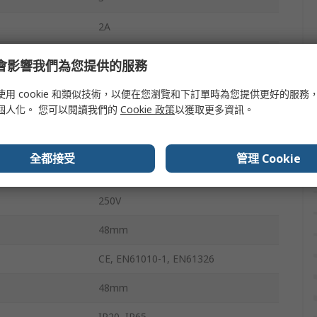
2A
rature
55°C
e 會影響我們為您提供的服務
rature
0°C
使用 cookie 和類似技術，以便在您瀏覽和下訂單時為您提供更好的服務
個人化。 您可以閱讀我們的
Cookie 政策
以獲取更多資訊。
Temperature Control
24V ac/dc
全都接受
管理 Cookie
Dual 4 Digit LED
250V
48mm
CE, EN61010-1, EN61326
48mm
IP20, IP65