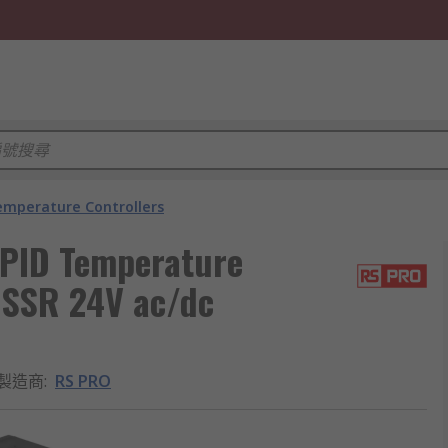
emperature Controllers
PID Temperature
, SSR 24V ac/dc
製造商
:
RS PRO